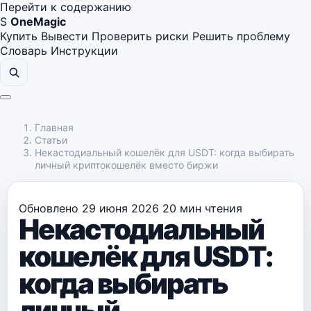
Перейти к содержанию
S
OneMagic
Купить
Вывести
Проверить риски
Решить проблему
Словарь
Инструкции
Главная
Статьи
Некастодиальный кошелёк для USDT: когда выбирать
личный криптокошелёк вместо биржи
Обновлено 29 июня 2026
20 мин чтения
Некастодиальный
кошелёк для USDT:
когда выбирать
личный