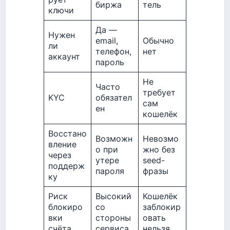
биржа
тель
ключи
Да —
Нужен
email,
Обычно
ли
телефон,
нет
аккаунт
пароль
Не
Часто
требует
KYC
обязател
сам
ен
кошелёк
Восстано
Возможн
Невозмо
вление
о при
жно без
через
утере
seed-
поддерж
пароля
фразы
ку
Риск
Высокий
Кошелёк
блокиро
со
заблокир
вки
стороны
овать
счёта
сервиса
нельзя