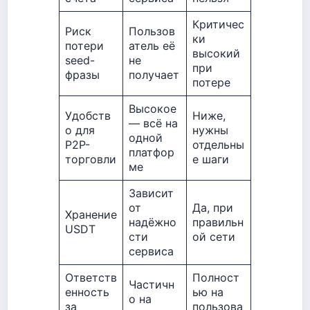
Критичес
Риск
Пользов
ки
потери
атель её
высокий
seed-
не
при
фразы
получает
потере
Высокое
Удобств
Ниже,
— всё на
о для
нужны
одной
P2P-
отдельны
платфор
торговли
е шаги
ме
Зависит
от
Да, при
Хранение
надёжно
правильн
USDT
сти
ой сети
сервиса
Ответств
Полност
Частичн
енность
ью на
о на
за
пользова