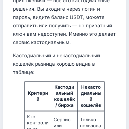
приложениях — всё это кастодиальные
решения. Вы входите через логин и
пароль, видите баланс USDT, можете
отправить или получить — но приватный
ключ вам недоступен. Именно это делает
сервис кастодиальным.
Кастодиальный и некастодиальный
кошелёк разница хорошо видна в
таблице:
Кастоди
Некасто
Критери
альный
диальны
й
кошелёк
й
/ биржа
кошелёк
Кто
Сервис
Только
контроли
или
пользова
рует