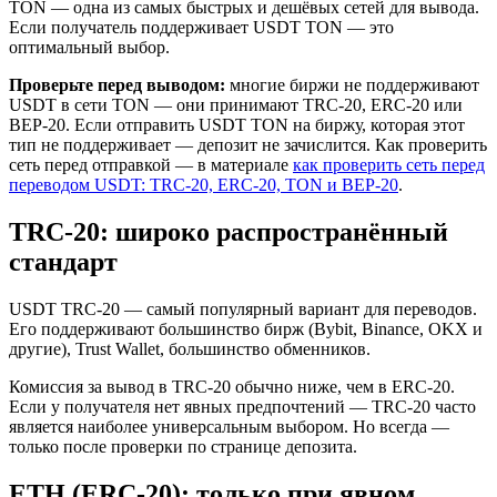
TON — одна из самых быстрых и дешёвых сетей для вывода.
Если получатель поддерживает USDT TON — это
оптимальный выбор.
Проверьте перед выводом:
многие биржи не поддерживают
USDT в сети TON — они принимают TRC-20, ERC-20 или
BEP-20. Если отправить USDT TON на биржу, которая этот
тип не поддерживает — депозит не зачислится. Как проверить
сеть перед отправкой — в материале
как проверить сеть перед
переводом USDT: TRC-20, ERC-20, TON и BEP-20
.
TRC-20: широко распространённый
стандарт
USDT TRC-20 — самый популярный вариант для переводов.
Его поддерживают большинство бирж (Bybit, Binance, OKX и
другие), Trust Wallet, большинство обменников.
Комиссия за вывод в TRC-20 обычно ниже, чем в ERC-20.
Если у получателя нет явных предпочтений — TRC-20 часто
является наиболее универсальным выбором. Но всегда —
только после проверки по странице депозита.
ETH (ERC-20): только при явном