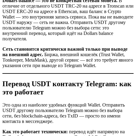
Dollars balance — это не конкретная сетевая монета.
В
отличие от отдельного USDT TRC-20 на адресе в Tronscan или
USDT ERC-20 на адресе в Etherscan, ваш баланс в Crypto
Wallet — это внутренняя запись сервиса. Пока вы не выводите
USDT наружу — сеть не важна. Отправить USDT другому
пользователю Telegram можно без выбора сети: это
внутренний перевод, который идёт на Dollars balance
получателя.
Сеть становится критически важной только при выводе
на внешний адрес.
Биржа, внешний кошелёк (Trust Wallet,
Tonkeeper, MetaMask), другой сервис — всё это требует явного
указания сети при выводе из Telegram Wallet.
Перевод USDT контакту Telegram: как
это работает
Это одна из наиболее удобных функций Wallet. Отправить
USDT другому пользователю Telegram можно без выбора
сети, без blockchain-адреса, без TxID — просто по имени
контакта в мессенджере.
Как это работает технически:
перевод идёт напрямую на