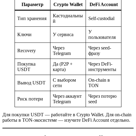
Параметр
Crypto Wallet
DeFi Account
Кастодиальны
Тип хранения
Self-custodial
й
У
Ключи
У сервиса
пользователя
Через
Через seed-
Recovery
Telegram
фразу
Покупка
Да (P2P +
Через DeFi-
USDT
карта)
инструменты
С выбором
On-chain в
Вывод USDT
сети
TON
Через аккаунт
Через потерю
Риск потери
Telegram
seed
Для покупки USDT — работайте в Crypto Wallet. Для on-chain
работы в TON-экосистеме — изучите DeFi Account отдельно.