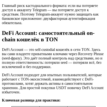
Главный риск кастодиального формата: если вы потеряете
доступ к аккаунту Telegram — вы потеряете доступ к
средствам. Поэтому Telegram-аккаунт нужно защищать как
банковское приложение: двухфакторная аутентификация
обязательна.
DeFi Account: самостоятельный on-
chain кошелёк в TON
DeFi Account — это self-custodial кошелёк в сети TON. Здесь
вы сами владеете приватными ключами через Recovery Phrase
(seed-фразу). Это даёт полный контроль над средствами, но и
полную ответственность: потеряли seed — потеряли всё, без
исключений и без поддержки.
DeFi Account подходит для опытных пользователей, которые
работают с TON-экосистемой, взаимодействуют с DeFi-
протоколами, хотят держать активы в самостоятельном
хранении. Для простой покупки USDT новичку DeFi Account
избыточен.
Ключевая разница для практики: