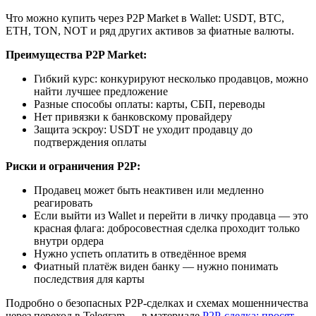
Что можно купить через P2P Market в Wallet: USDT, BTC,
ETH, TON, NOT и ряд других активов за фиатные валюты.
Преимущества P2P Market:
Гибкий курс: конкурируют несколько продавцов, можно
найти лучшее предложение
Разные способы оплаты: карты, СБП, переводы
Нет привязки к банковскому провайдеру
Защита эскроу: USDT не уходит продавцу до
подтверждения оплаты
Риски и ограничения P2P:
Продавец может быть неактивен или медленно
реагировать
Если выйти из Wallet и перейти в личку продавца — это
красная флага: добросовестная сделка проходит только
внутри ордера
Нужно успеть оплатить в отведённое время
Фиатный платёж виден банку — нужно понимать
последствия для карты
Подробно о безопасных P2P-сделках и схемах мошенничества
через переход в Telegram — в материале
P2P-сделка: просят