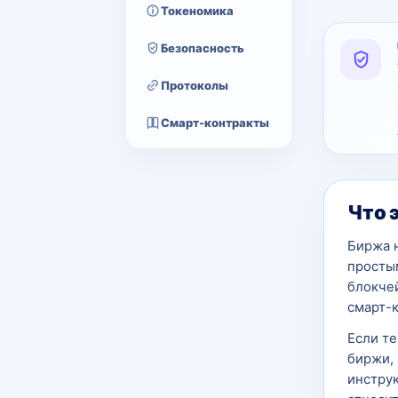
Токеномика
Безопасность
Протоколы
Смарт-контракты
Что 
Биржа 
простым
блокчей
смарт-
Если т
биржи, 
инструк