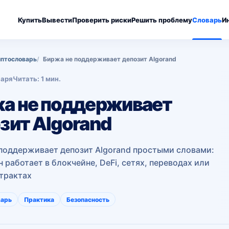
Купить
Вывести
Проверить риски
Решить проблему
Словарь
И
птословарь
Биржа не поддерживает депозит Algorand
варя
Читать: 1 мин.
а не поддерживает
зит Algorand
поддерживает депозит Algorand простыми словами:
 работает в блокчейне, DeFi, сетях, переводах или
трактах
варь
Практика
Безопасность