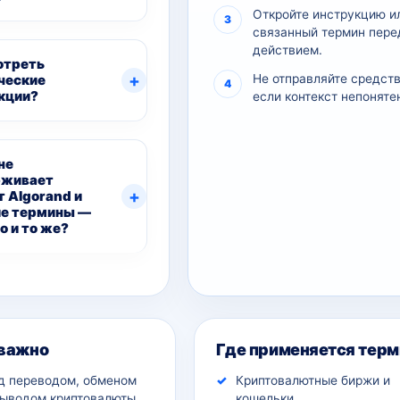
Откройте инструкцию и
связанный термин пере
действием.
отреть
ческие
Не отправляйте средств
кции?
если контекст непоняте
не
рживает
т Algorand и
е термины —
о и то же?
ительный контекст
 важно
Где применяется терм
д переводом, обменом
Криптовалютные биржи и
выводом криптовалюты.
кошельки.