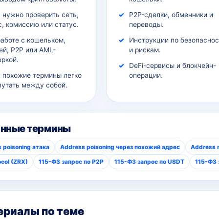
 нужно проверить сеть,
P2P-сделки, обменники и
, комиссию или статус.
переводы.
работе с кошельком,
Инструкции по безопаснос
ей, P2P или AML-
и рискам.
еркой.
DeFi-сервисы и блокчейн-
а похожие термины легко
операции.
путать между собой.
анные термины
 poisoning атака
Address poisoning через похожий адрес
Address r
ocol (ZRX)
115-ФЗ запрос по P2P
115-ФЗ запрос по USDT
115-ФЗ 
риалы по теме