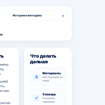
История и методика
26
ть
Что делать
дальше
рмины
ать
Материалы
.
Инструкции по
теме
ацией
еть,
иссию.
Словарь
Похожие
термины
онятия