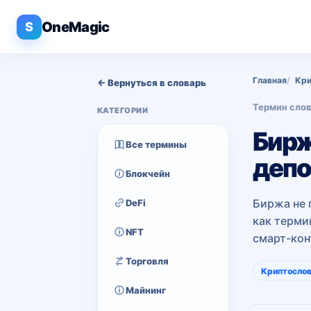
OneMagic
S
Главная
Кри
← Вернуться в словарь
Термин сло
КАТЕГОРИИ
Бирж
Все термины
депо
Блокчейн
Биржа не 
DeFi
как термин
NFT
смарт-кон
Торговля
Криптосло
Майнинг