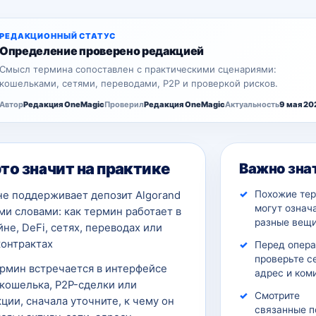
РЕДАКЦИОННЫЙ СТАТУС
Определение проверено редакцией
Смысл термина сопоставлен с практическими сценариями:
кошельками, сетями, переводами, P2P и проверкой рисков.
Автор
Редакция OneMagic
Проверил
Редакция OneMagic
Актуальность
9 мая 20
это значит на практике
Важно зна
Похожие те
не поддерживает депозит Algorand
могут означ
и словами: как термин работает в
разные вещи
не, DeFi, сетях, переводах или
контрактах
Перед опер
проверьте с
ермин встречается в интерфейсе
адрес и ком
кошелька, P2P-сделки или
Смотрите
ции, сначала уточните, к чему он
связанные п