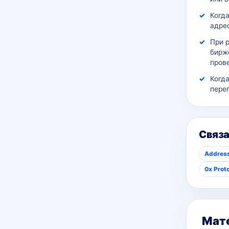
Когда
адрес
При 
бирж
пров
Когд
пере
Связ
Address
0x Prot
Мате