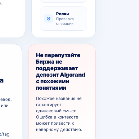
и.
Риски
Проверка
операции
Не перепутайте
Биржа не
поддерживает
депозит Algorand
на
с похожими
понятиями
Похожее название не
ревод,
гарантирует
 или
одинаковый смысл.
Ошибка в контексте
может привести к
,
неверному действию.
/tag.