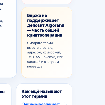
ли
д
Биржа не
поддерживает
а,
депозит Algorand
н.
— часть общей
криптооперации
Смотрите термин
вместе с сетью,
адресом, комиссией,
TxID, AML-рискoм, P2P-
сделкой и статусом
перевода.
Как ещё называют
ин
этот термин
Биржа не поддерживает