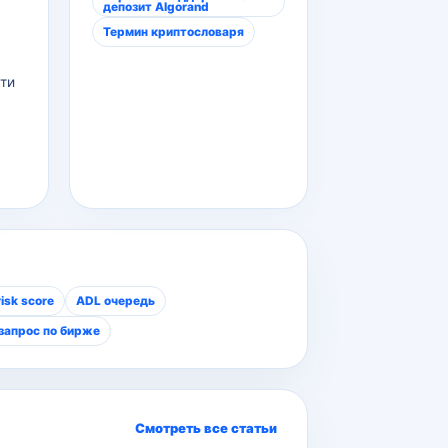
депозит Algorand
Термин криптословаря
ти
isk score
ADL очередь
запрос по бирже
Смотреть все статьи