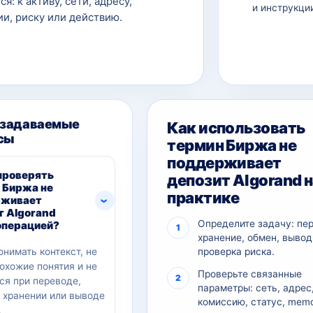
ся: к активу, сети, адресу,
и инструкци
и, риску или действию.
 задаваемые
Как использовать
сы
термин Биржа не
поддерживает
проверять
депозит Algorand 
 Биржа не
практике
рживает
т Algorand
Определите задачу: пе
операцией?
хранение, обмен, вывод
онимать контекст, не
проверка риска.
похожие понятия и не
Проверьте связанные
ся при переводе,
параметры: сеть, адрес
, хранении или выводе
комиссию, статус, memo
.