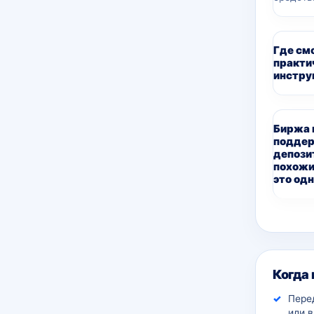
Где см
практи
инстру
Биржа 
подде
депози
похожи
это одн
Дополн
Когда
Пере
или 