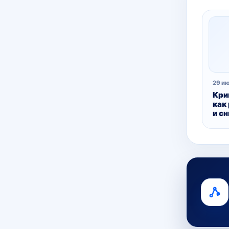
29 и
Кри
как
и с