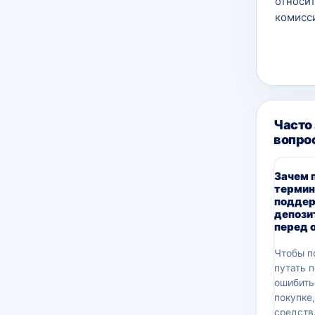
относит
комисси
Часто
вопро
Зачем 
термин
подде
депози
перед 
Чтобы п
путать 
ошибить
покупке
средств