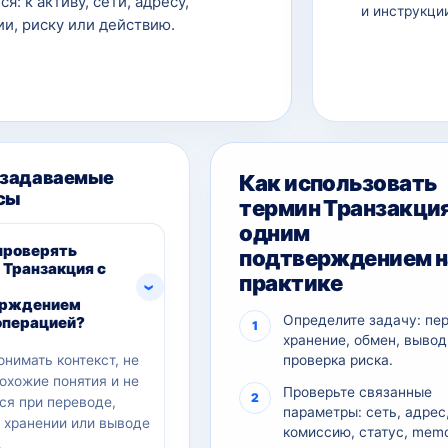
ся: к активу, сети, адресу,
и инструкци
и, риску или действию.
 задаваемые
Как использовать
сы
термин Транзакция
одним
проверять
подтверждением н
 Транзакция с
практике
ерждением
Определите задачу: пе
операцией?
хранение, обмен, вывод
онимать контекст, не
проверка риска.
похожие понятия и не
Проверьте связанные
ся при переводе,
параметры: сеть, адрес
, хранении или выводе
комиссию, статус, memo
.