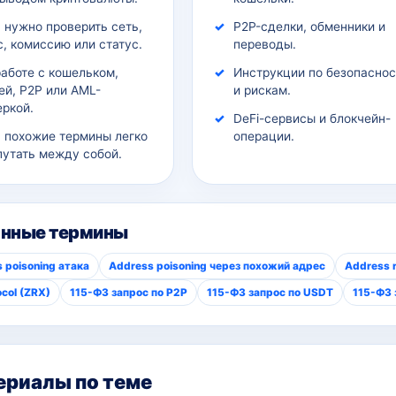
 нужно проверить сеть,
P2P-сделки, обменники и
, комиссию или статус.
переводы.
работе с кошельком,
Инструкции по безопаснос
ей, P2P или AML-
и рискам.
еркой.
DeFi-сервисы и блокчейн-
а похожие термины легко
операции.
путать между собой.
анные термины
 poisoning атака
Address poisoning через похожий адрес
Address r
ocol (ZRX)
115-ФЗ запрос по P2P
115-ФЗ запрос по USDT
115-ФЗ 
риалы по теме