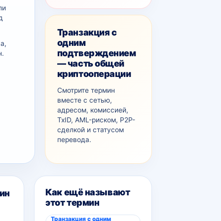
ли
д
Транзакция с
одним
а,
подтверждением
н.
— часть общей
криптооперации
Смотрите термин
вместе с сетью,
адресом, комиссией,
TxID, AML-рискoм, P2P-
сделкой и статусом
перевода.
Как ещё называют
ин
этот термин
Транзакция с одним