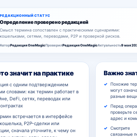
РЕДАКЦИОННЫЙ СТАТУС
Определение проверено редакцией
Смысл термина сопоставлен с практическими сценариями:
кошельками, сетями, переводами, P2P и проверкой рисков.
Автор
Редакция OneMagic
Проверил
Редакция OneMagic
Актуальность
9 мая 20
это значит на практике
Важно зна
Похожие те
кция с одним подтверждением
могут означ
и словами: как термин работает в
разные вещи
не, DeFi, сетях, переводах или
контрактах
Перед опер
проверьте с
ермин встречается в интерфейсе
адрес и ком
кошелька, P2P-сделки или
Смотрите
ции, сначала уточните, к чему он
связанные п