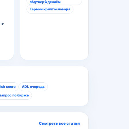
подтверждением
Термин криптословаря
ти
isk score
ADL очередь
запрос по бирже
Смотреть все статьи