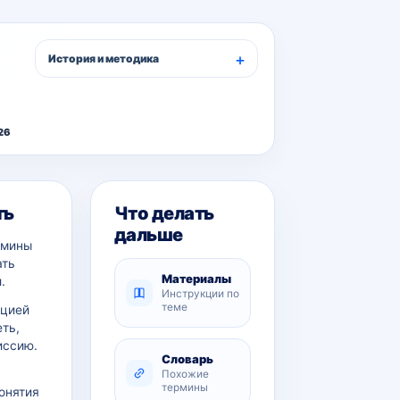
История и методика
26
ть
Что делать
дальше
рмины
ать
Материалы
.
Инструкции по
теме
ацией
еть,
иссию.
Словарь
Похожие
термины
онятия