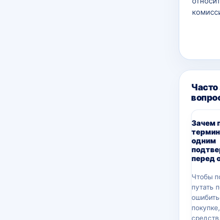
относит
комисси
Часто
вопро
Зачем 
термин
одним
подтв
перед 
Чтобы п
путать 
ошибить
покупке
средств