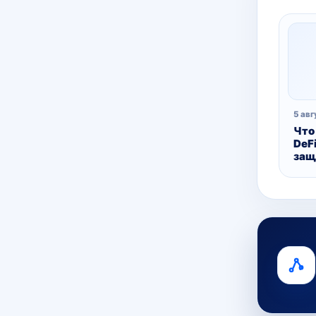
5 авг
Что
DeFi
защ