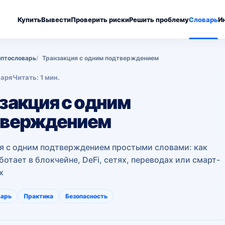
Купить
Вывести
Проверить риски
Решить проблему
Словарь
И
птословарь
Транзакция с одним подтверждением
варя
Читать: 1 мин.
закция с одним
тверждением
я с одним подтверждением простыми словами: как
ботает в блокчейне, DeFi, сетях, переводах или смарт-
х
варь
Практика
Безопасность