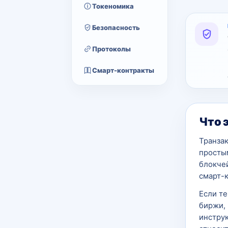
Токеномика
Безопасность
Протоколы
Смарт-контракты
Что 
Транза
простым
блокчей
смарт-
Если т
биржи, 
инструк