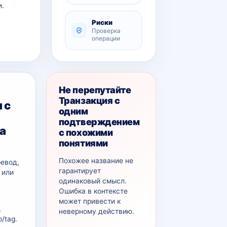
и.
Риски
Проверка
операции
Не перепутайте
Транзакция с
 с
одним
подтверждением
а
с похожими
понятиями
Похожее название не
ревод,
гарантирует
 или
одинаковый смысл.
Ошибка в контексте
может привести к
,
неверному действию.
/tag.