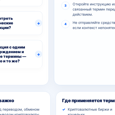
Откройте инструкцию и
связанный термин пере
действием.
отреть
ческие
Не отправляйте средств
кции?
если контекст непоняте
кция с одним
рждением и
е термины —
о и то же?
ительный контекст
 важно
Где применяется терм
д переводом, обменом
Криптовалютные биржи и
выводом криптовалюты.
кошельки.