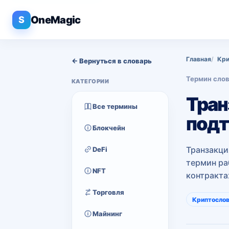
OneMagic
S
Главная
Кри
← Вернуться в словарь
Термин сло
КАТЕГОРИИ
Тран
Все термины
под
Блокчейн
Транзакци
DeFi
термин ра
NFT
контракта
Торговля
Криптосло
Майнинг