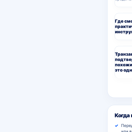
Где см
практи
инстру
Транза
подтве
похожи
это одн
Дополн
Когда
Пере
или 