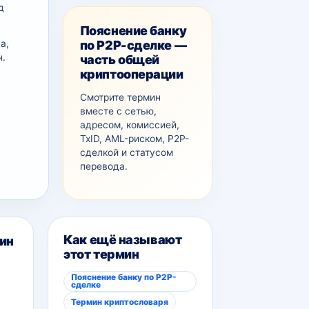
д
Пояснение банку
по P2P-сделке —
а,
н.
часть общей
криптооперации
Смотрите термин
вместе с сетью,
адресом, комиссией,
TxID, AML-рискoм, P2P-
сделкой и статусом
перевода.
Как ещё называют
ин
этот термин
Пояснение банку по P2P-
сделке
Термин криптословаря