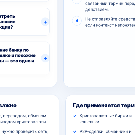
связанный термин пере
действием.
отреть
Не отправляйте средств
ческие
если контекст непоняте
кции?
ние банку по
елке и похожие
ы — это одно и
ительный контекст
 важно
Где применяется терм
д переводом, обменом
Криптовалютные биржи и
выводом криптовалюты.
кошельки.
 нужно проверить сеть,
P2P-сделки, обменники и