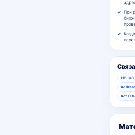
адрес
При 
бирж
пров
Когд
пере
Связ
115-ФЗ 
Address
Act I T
Мате