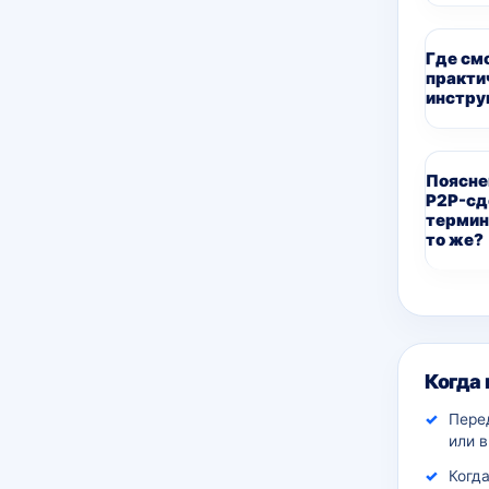
Где см
практи
инстру
Поясне
P2P-сд
термин
то же?
Дополн
Когда
Пере
или 
Когда