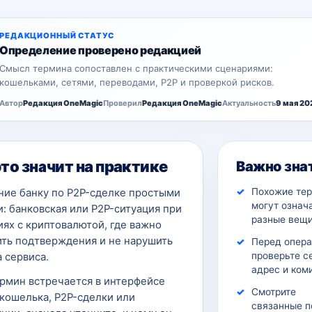
РЕДАКЦИОННЫЙ СТАТУС
Определение проверено редакцией
Смысл термина сопоставлен с практическими сценариями:
кошельками, сетями, переводами, P2P и проверкой рисков.
Автор
Редакция OneMagic
Проверил
Редакция OneMagic
Актуальность
9 мая 20
это значит на практике
Важно зна
Похожие те
ние банку по P2P-сделке простыми
могут означ
: банковская или P2P-ситуация при
разные вещи
ях с криптовалютой, где важно
ить подтверждения и не нарушить
Перед опер
проверьте с
 сервиса.
адрес и ком
ермин встречается в интерфейсе
Смотрите
кошелька, P2P-сделки или
связанные п