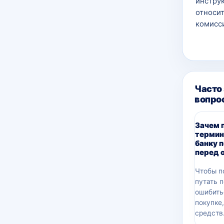
инструк
относит
комисси
Часто
вопро
Зачем 
термин
банку 
перед 
Чтобы п
путать 
ошибить
покупке
средств