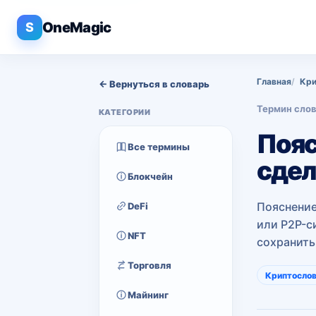
OneMagic
S
Главная
Кри
← Вернуться в словарь
Термин сло
КАТЕГОРИИ
Пояс
Все термины
сдел
Блокчейн
Пояснение
DeFi
или P2P-с
NFT
сохранить
Торговля
Криптосло
Майнинг