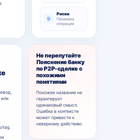
и.
Риски
Проверка
операции
Не перепутайте
Пояснение банку
по P2P-сделке с
ке
похожими
понятиями
ревод,
Похожее название не
 или
гарантирует
одинаковый смысл.
Ошибка в контексте
может привести к
,
неверному действию.
/tag.
ли