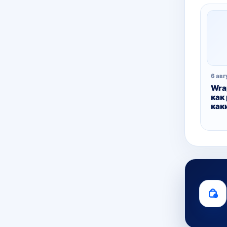
6 авг
Wrap
как
как