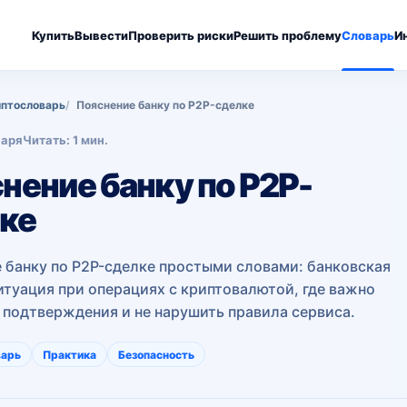
Купить
Вывести
Проверить риски
Решить проблему
Словарь
И
птословарь
Пояснение банку по P2P-сделке
варя
Читать: 1 мин.
нение банку по P2P-
ке
 банку по P2P-сделке простыми словами: банковская
итуация при операциях с криптовалютой, где важно
 подтверждения и не нарушить правила сервиса.
варь
Практика
Безопасность