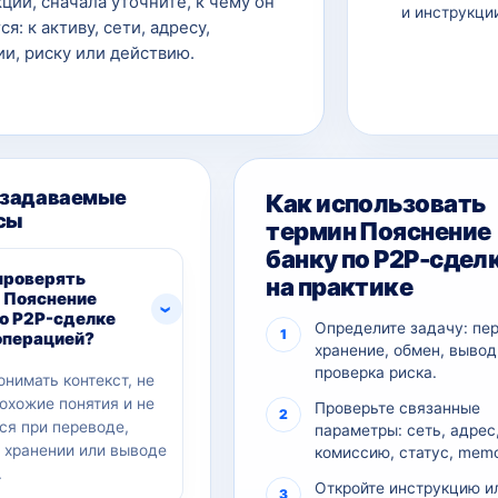
ции, сначала уточните, к чему он
и инструкци
ся: к активу, сети, адресу,
и, риску или действию.
 задаваемые
Как использовать
сы
термин Пояснение
банку по P2P-сдел
проверять
на практике
 Пояснение
по P2P-сделке
Определите задачу: пе
операцией?
хранение, обмен, вывод
проверка риска.
онимать контекст, не
похожие понятия и не
Проверьте связанные
ся при переводе,
параметры: сеть, адрес
, хранении или выводе
комиссию, статус, memo
.
Откройте инструкцию и