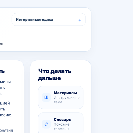
История и методика
26
ть
Что делать
дальше
рмины
ать
Материалы
.
Инструкции по
теме
ацией
еть,
иссию.
Словарь
Похожие
термины
онятия