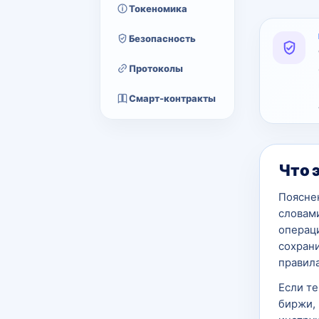
Токеномика
Безопасность
Протоколы
Смарт-контракты
Что 
Поясне
словами
операци
сохран
правила
Если т
биржи, 