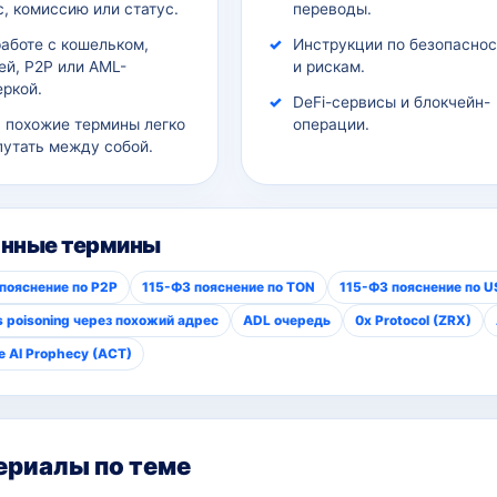
, комиссию или статус.
переводы.
работе с кошельком,
Инструкции по безопаснос
ей, P2P или AML-
и рискам.
еркой.
DeFi-сервисы и блокчейн-
а похожие термины легко
операции.
путать между собой.
анные термины
пояснение по P2P
115-ФЗ пояснение по TON
115-ФЗ пояснение по 
 poisoning через похожий адрес
ADL очередь
0x Protocol (ZRX)
he AI Prophecy (ACT)
риалы по теме