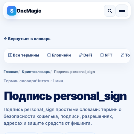
S
OneMagic
← Вернуться в словарь
Все термины
Блокчейн
DeFi
NFT
Тор
Главная
Криптословарь
Подпись personal_sign
Термин словаря
Читать: 1 мин.
Подпись personal_sign
Подпись personal_sign простыми словами: термин о
безопасности кошелька, подписи, разрешениях,
адресах и защите средств от фишинга.