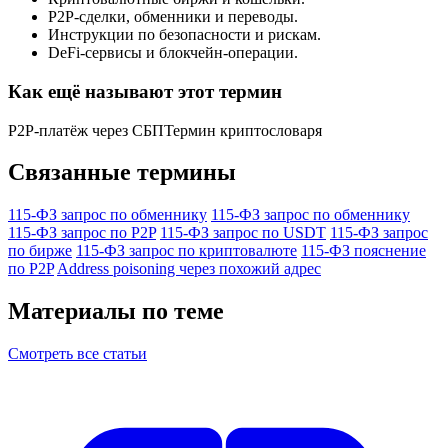
P2P-сделки, обменники и переводы.
Инструкции по безопасности и рискам.
DeFi-сервисы и блокчейн-операции.
Как ещё называют этот термин
P2P-платёж через СБП
Термин криптословаря
Связанные термины
115-ФЗ запрос по обменнику
115-ФЗ запрос по обменнику
115-ФЗ запрос по P2P
115-ФЗ запрос по USDT
115-ФЗ запрос
по бирже
115-ФЗ запрос по криптовалюте
115-ФЗ пояснение
по P2P
Address poisoning через похожий адрес
Материалы по теме
Смотреть все статьи