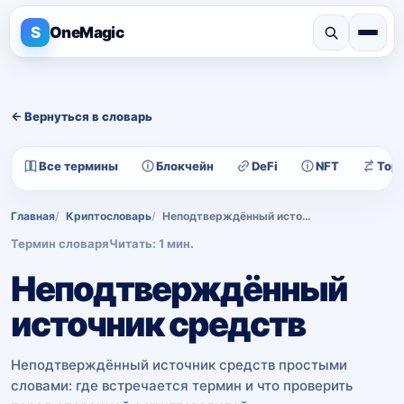
S
OneMagic
← Вернуться в словарь
Все термины
Блокчейн
DeFi
NFT
Тор
Главная
Криптословарь
Неподтверждённый источник средств
Термин словаря
Читать: 1 мин.
Неподтверждённый
источник средств
Неподтверждённый источник средств простыми
словами: где встречается термин и что проверить