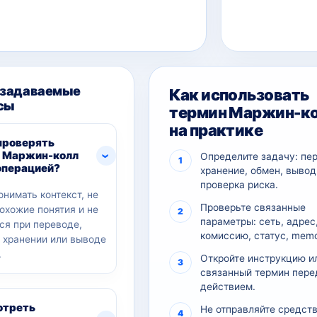
 задаваемые
Как использовать
сы
термин Маржин-к
на практике
проверять
 Маржин-колл
Определите задачу: пе
операцией?
хранение, обмен, вывод
проверка риска.
онимать контекст, не
Проверьте связанные
похожие понятия и не
параметры: сеть, адрес
ся при переводе,
комиссию, статус, memo
, хранении или выводе
.
Откройте инструкцию и
связанный термин пере
действием.
отреть
Не отправляйте средств