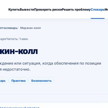
Купить
Вывести
Проверить риски
Решить проблему
Словарь
И
птословарь
Маржин-колл
варя
Читать: 1 мин.
жин-колл
дение или ситуация, когда обеспечения по позиции
я недостаточно.
варь
Практика
Безопасность