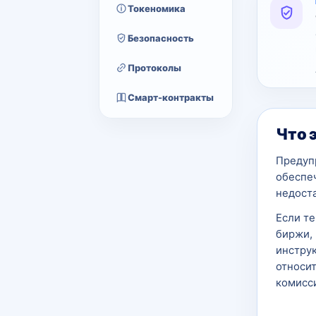
Токеномика
Безопасность
Протоколы
Смарт-контракты
Что 
Предуп
обеспе
недост
Если т
биржи, 
инструк
относит
комисси