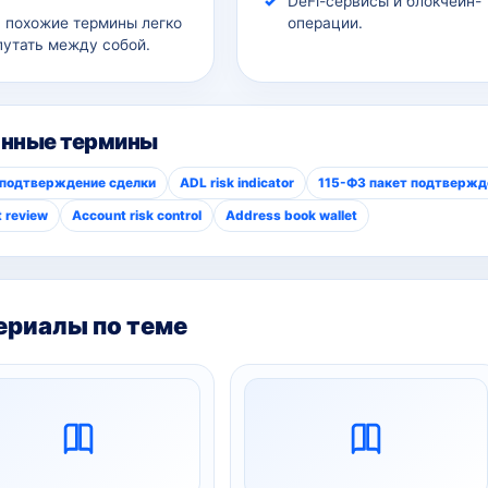
DeFi-сервисы и блокчейн-
а похожие термины легко
операции.
путать между собой.
анные термины
 подтверждение сделки
ADL risk indicator
115-ФЗ пакет подтвержд
 review
Account risk control
Address book wallet
риалы по теме