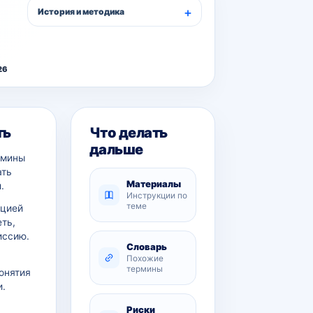
История и методика
26
ть
Что делать
дальше
рмины
ать
Материалы
.
Инструкции по
теме
ацией
еть,
иссию.
Словарь
Похожие
термины
онятия
и.
Риски