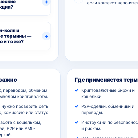
ческие
если контекст непоняте
кции?
-колл и
е термины —
о и то же?
ительный контекст
 важно
Где применяется терм
д переводом, обменом
Криптовалютные биржи и
выводом криптовалюты.
кошельки.
 нужно проверить сеть,
P2P-сделки, обменники и
, комиссию или статус.
переводы.
работе с кошельком,
Инструкции по безопаснос
ей, P2P или AML-
и рискам.
еркой.