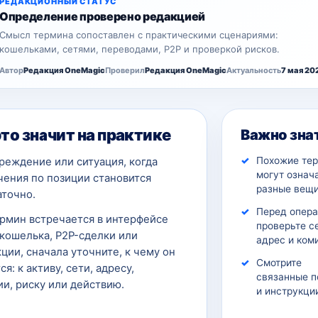
РЕДАКЦИОННЫЙ СТАТУС
Определение проверено редакцией
Смысл термина сопоставлен с практическими сценариями:
кошельками, сетями, переводами, P2P и проверкой рисков.
Автор
Редакция OneMagic
Проверил
Редакция OneMagic
Актуальность
7 мая 20
это значит на практике
Важно зна
Похожие те
реждение или ситуация, когда
могут означ
чения по позиции становится
разные вещи
аточно.
Перед опер
ермин встречается в интерфейсе
проверьте с
кошелька, P2P-сделки или
адрес и ком
ции, сначала уточните, к чему он
Смотрите
ся: к активу, сети, адресу,
связанные п
и, риску или действию.
и инструкци