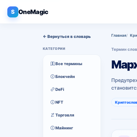
OneMagic
S
Главная
Кри
← Вернуться в словарь
КАТЕГОРИИ
Термин сло
Мар
Все термины
Блокчейн
Предупреж
становитс
DeFi
NFT
Криптосло
Торговля
Майнинг