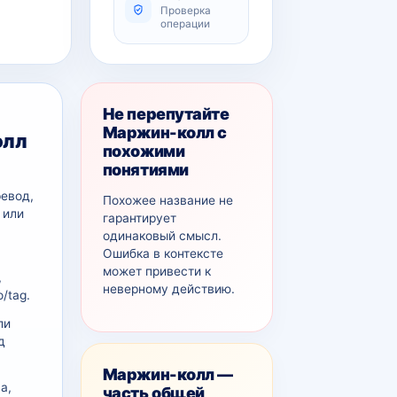
Проверка
операции
Не перепутайте
Маржин-колл с
олл
похожими
понятиями
ревод,
Похожее название не
 или
гарантирует
одинаковый смысл.
Ошибка в контексте
может привести к
,
неверному действию.
/tag.
ли
д
Маржин-колл —
а,
часть общей