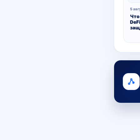
5 авг
Что
DeFi
защ