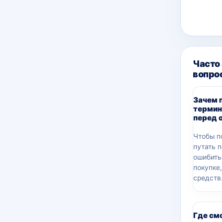
Часто
вопро
Зачем 
термин
перед 
Чтобы п
путать 
ошибить
покупке
средств
Где см