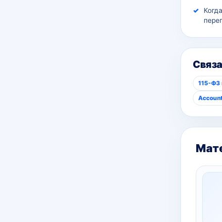
Когд
пере
Связ
115-ФЗ
Account
Мате