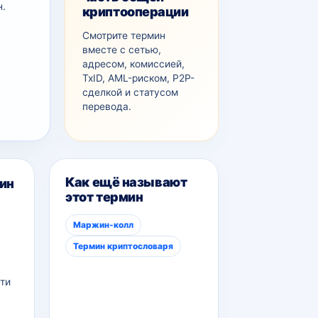
н.
криптооперации
Смотрите термин
вместе с сетью,
адресом, комиссией,
TxID, AML-рискoм, P2P-
сделкой и статусом
перевода.
Как ещё называют
ин
этот термин
Маржин-колл
Термин криптословаря
ти