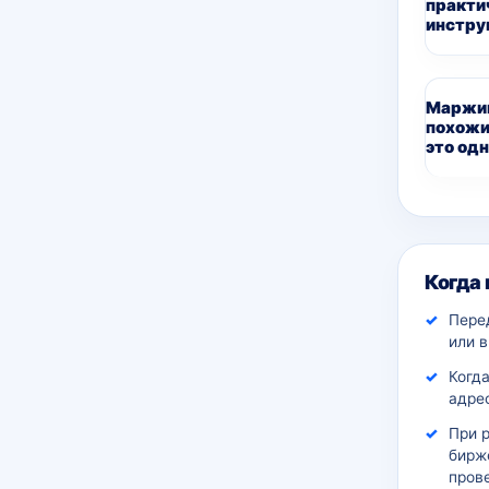
практи
инстру
Маржин
похожи
это одн
Дополн
Когда
Пере
или 
Когда
адрес
При 
бирж
пров