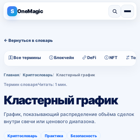
S
OneMagic
← Вернуться в словарь
Все термины
Блокчейн
DeFi
NFT
Тор
Главная
Криптословарь
Кластерный график
Термин словаря
Читать: 1 мин.
Кластерный график
График, показывающий распределение объёма сделок
внутри свечи или ценового диапазона.
Криптословарь
Практика
Безопасность