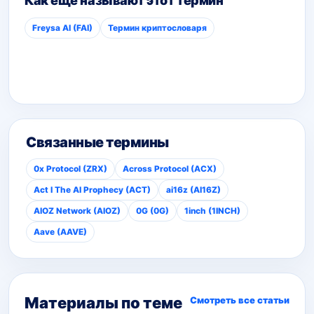
Как ещё называют этот термин
Freysa AI (FAI)
Термин криптословаря
Связанные термины
0x Protocol (ZRX)
Across Protocol (ACX)
Act I The AI Prophecy (ACT)
ai16z (AI16Z)
AIOZ Network (AIOZ)
0G (0G)
1inch (1INCH)
Aave (AAVE)
Материалы по теме
Смотреть все статьи