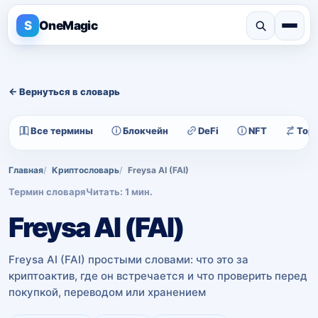
S
OneMagic
← Вернуться в словарь
Все термины
Блокчейн
DeFi
NFT
Тор
Главная
Криптословарь
Freysa AI (FAI)
Термин словаря
Читать: 1 мин.
Freysa AI (FAI)
Freysa AI (FAI) простыми словами: что это за
криптоактив, где он встречается и что проверить перед
покупкой, переводом или хранением