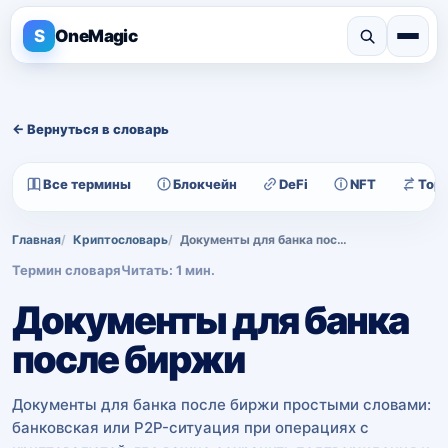
S
OneMagic
← Вернуться в словарь
Все термины
Блокчейн
DeFi
NFT
Тор
Главная
Криптословарь
Документы для банка после биржи
Термин словаря
Читать: 1 мин.
Документы для банка
после биржи
Документы для банка после биржи простыми словами:
банковская или P2P-ситуация при операциях с