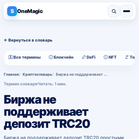
S
OneMagic
← Вернуться в словарь
Все термины
Блокчейн
DeFi
NFT
Тор
Главная
Криптословарь
Биржа не поддерживает депозит TRC20
Термин словаря
Читать: 1 мин.
Биржа не
поддерживает
депозит TRC20
Биржа не поддерживает депозит TRC20 простыми