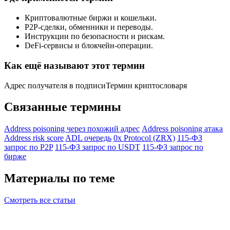
Криптовалютные биржи и кошельки.
P2P-сделки, обменники и переводы.
Инструкции по безопасности и рискам.
DeFi-сервисы и блокчейн-операции.
Как ещё называют этот термин
Адрес получателя в подписи
Термин криптословаря
Связанные термины
Address poisoning через похожий адрес
Address poisoning атака
Address risk score
ADL очередь
0x Protocol (ZRX)
115-ФЗ
запрос по P2P
115-ФЗ запрос по USDT
115-ФЗ запрос по
бирже
Материалы по теме
Смотреть все статьи