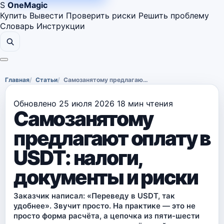
S
OneMagic
Купить
Вывести
Проверить риски
Решить проблему
Словарь
Инструкции
Главная
Статьи
Самозанятому предлагают оплату в USDT: налоги, документы и риски
Обновлено 25 июля 2026
18 мин чтения
Самозанятому
предлагают оплату в
USDT: налоги,
документы и риски
Заказчик написал: «Переведу в USDT, так
удобнее». Звучит просто. На практике — это не
просто форма расчёта, а цепочка из пяти-шести