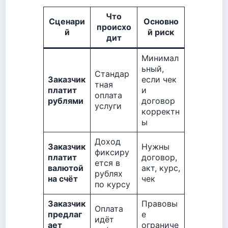
Что
Сценари
Основно
происхо
й
й риск
дит
Минимал
ьный,
Стандар
Заказчик
если чек
тная
платит
и
оплата
рублями
договор
услуги
корректн
ы
Доход
Заказчик
Нужны
фиксиру
платит
договор,
ется в
валютой
акт, курс,
рублях
на счёт
чек
по курсу
Заказчик
Правовы
Оплата
предлаг
е
идёт
ает
ограниче