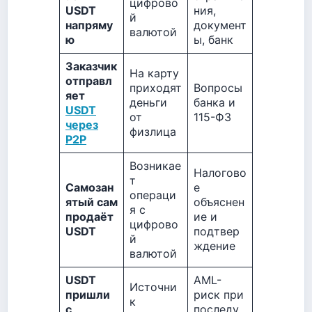
цифрово
USDT
ния,
й
напряму
документ
валютой
ю
ы, банк
Заказчик
На карту
отправл
приходят
Вопросы
яет
деньги
банка и
USDT
от
115-ФЗ
через
физлица
P2P
Возникае
Налогово
т
Самозан
е
операци
ятый сам
объяснен
я с
продаёт
ие и
цифрово
USDT
подтвер
й
ждение
валютой
USDT
AML-
Источни
пришли
риск при
к
с
последу