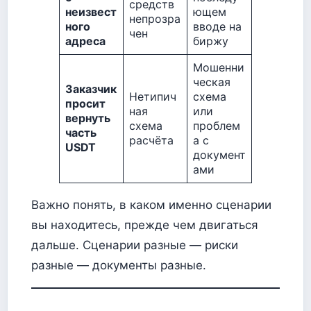
средств
неизвест
ющем
непрозра
ного
вводе на
чен
адреса
биржу
Мошенни
ческая
Заказчик
Нетипич
схема
просит
ная
или
вернуть
схема
проблем
часть
расчёта
а с
USDT
документ
ами
Важно понять, в каком именно сценарии
вы находитесь, прежде чем двигаться
дальше. Сценарии разные — риски
разные — документы разные.