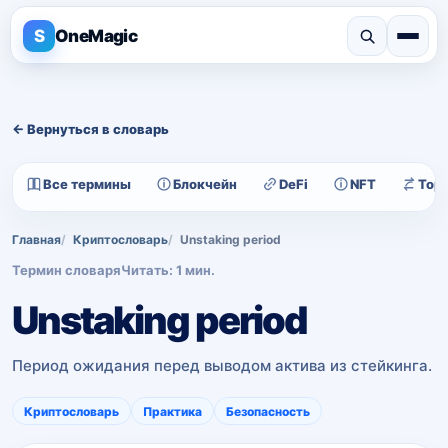
S
OneMagic
← Вернуться в словарь
Все термины
Блокчейн
DeFi
NFT
Тор
Главная
Криптословарь
Unstaking period
Термин словаря
Читать: 1 мин.
Unstaking period
Период ожидания перед выводом актива из стейкинга.
Криптословарь
Практика
Безопасность