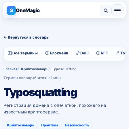
S
OneMagic
← Вернуться в словарь
Все термины
Блокчейн
DeFi
NFT
Тор
Главная
Криптословарь
Typosquatting
Термин словаря
Читать: 1 мин.
Typosquatting
Регистрация домена с опечаткой, похожего на
известный криптосервис.
Криптословарь
Практика
Безопасность