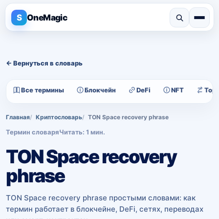
S
OneMagic
← Вернуться в словарь
Все термины
Блокчейн
DeFi
NFT
Тор
Главная
Криптословарь
TON Space recovery phrase
Термин словаря
Читать: 1 мин.
TON Space recovery
phrase
TON Space recovery phrase простыми словами: как
термин работает в блокчейне, DeFi, сетях, переводах