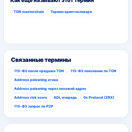
Как ещё называют этот термин
TON masterchain
Термин криптословаря
Связанные термины
115-ФЗ после продажи TON
115-ФЗ пояснение по TON
Address poisoning атака
Address poisoning через похожий адрес
Address risk score
ADL очередь
0x Protocol (ZRX)
115-ФЗ запрос по P2P