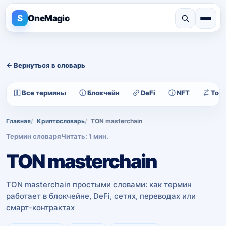
S
OneMagic
← Вернуться в словарь
Все термины
Блокчейн
DeFi
NFT
Тор
Главная
Криптословарь
TON masterchain
Термин словаря
Читать: 1 мин.
TON masterchain
TON masterchain простыми словами: как термин
работает в блокчейне, DeFi, сетях, переводах или
смарт-контрактах