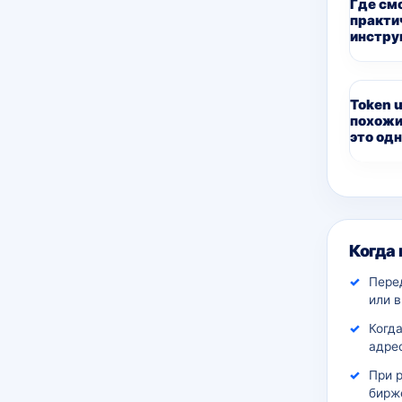
Где см
практи
инстру
Token u
похожи
это одн
Дополн
Когда
Пере
или 
Когда
адрес
При 
бирж