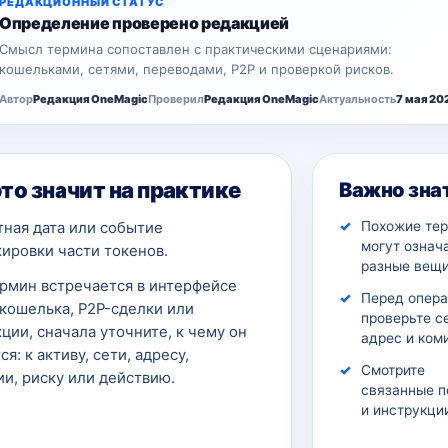
РЕДАКЦИОННЫЙ СТАТУС
Определение проверено редакцией
Смысл термина сопоставлен с практическими сценариями:
кошельками, сетями, переводами, P2P и проверкой рисков.
Автор
Редакция OneMagic
Проверил
Редакция OneMagic
Актуальность
7 мая 20
это значит на практике
Важно зна
Похожие те
тная дата или событие
могут означ
ировки части токенов.
разные вещи
ермин встречается в интерфейсе
Перед опер
кошелька, P2P-сделки или
проверьте с
ции, сначала уточните, к чему он
адрес и ком
ся: к активу, сети, адресу,
Смотрите
и, риску или действию.
связанные п
и инструкци