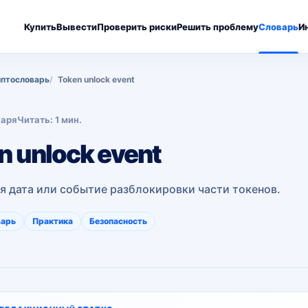
Купить
Вывести
Проверить риски
Решить проблему
Словарь
И
птословарь
Token unlock event
варя
Читать: 1 мин.
n unlock event
я дата или событие разблокировки части токенов.
варь
Практика
Безопасность