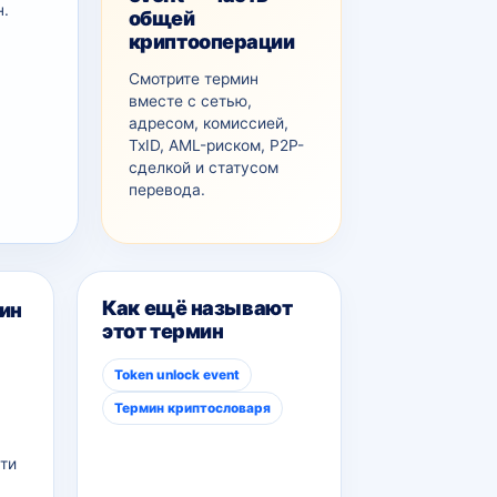
н.
общей
криптооперации
Смотрите термин
вместе с сетью,
адресом, комиссией,
TxID, AML-рискoм, P2P-
сделкой и статусом
перевода.
Как ещё называют
ин
этот термин
Token unlock event
Термин криптословаря
ти