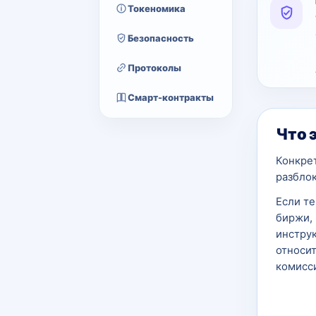
Токеномика
Безопасность
Протоколы
Смарт-контракты
Что 
Конкре
разблок
Если т
биржи, 
инструк
относит
комисси