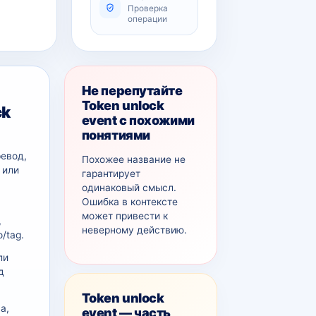
Проверка
операции
Не перепутайте
Token unlock
ck
event с похожими
понятиями
ревод,
Похожее название не
 или
гарантирует
одинаковый смысл.
Ошибка в контексте
может привести к
,
неверному действию.
/tag.
ли
д
Token unlock
а,
event — часть