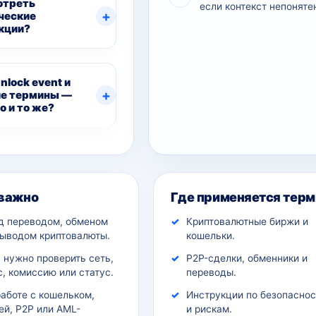
отреть
если контекст непоняте
ческие
кции?
nlock event и
е термины —
о и то же?
ительный контекст
 важно
Где применяется терм
д переводом, обменом
Криптовалютные биржи и
выводом криптовалюты.
кошельки.
 нужно проверить сеть,
P2P-сделки, обменники и
, комиссию или статус.
переводы.
работе с кошельком,
Инструкции по безопаснос
ей, P2P или AML-
и рискам.