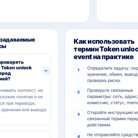
 задаваемые
Как использовать
сы
термин Token unlo
event на практике
проверять
 Token unlock
Определите задачу: пе
перед
хранение, обмен, вывод
ией?
проверка риска.
онимать контекст, не
Проверьте связанные
параметры: сеть, адрес
похожие понятия и не
комиссию, статус, memo
ся при переводе,
, хранении или выводе
Откройте инструкцию и
.
связанный термин пере
действием.
Не отправляйте средств