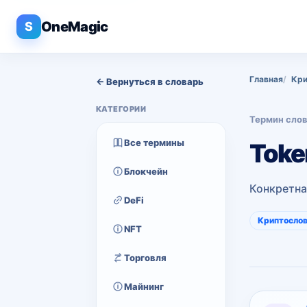
OneMagic
S
Главная
Кри
← Вернуться в словарь
КАТЕГОРИИ
Термин сло
Все термины
Toke
Блокчейн
Конкретна
DeFi
Криптосло
NFT
Торговля
Майнинг