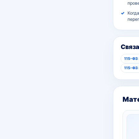
пров
Когд
пере
Связ
115-ФЗ 
115-ФЗ 
Мате