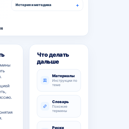
История и методика
26
ть
Что делать
дальше
рмины
ать
Материалы
.
Инструкции по
теме
ацией
еть,
иссию.
Словарь
Похожие
термины
онятия
и.
Риски