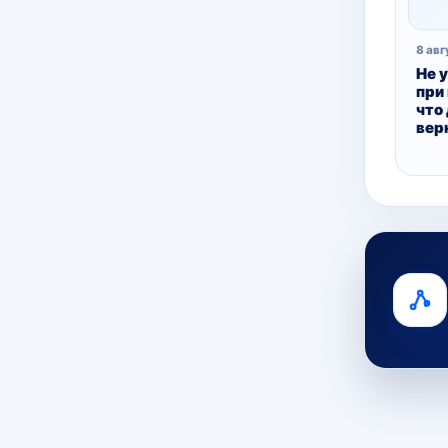
8 авг
Не 
при
что
вер