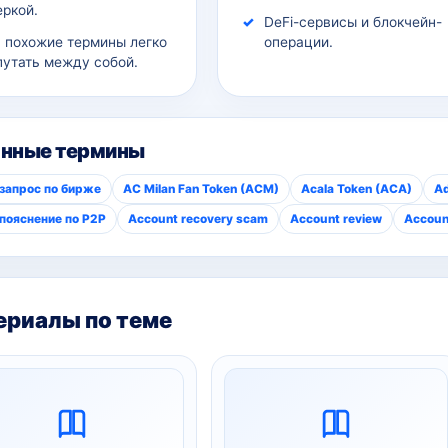
еркой.
DeFi-сервисы и блокчейн-
а похожие термины легко
операции.
путать между собой.
анные термины
запрос по бирже
AC Milan Fan Token (ACM)
Acala Token (ACA)
Ad
пояснение по P2P
Account recovery scam
Account review
Account
риалы по теме