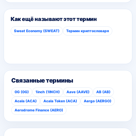
Как ещё называют этот термин
Sweat Economy (SWEAT)
Термин криптословаря
Связанные термины
0G (0G)
1inch (1INCH)
Aave (AAVE)
AB (AB)
Acala (ACA)
Acala Token (ACA)
Aergo (AERGO)
Aerodrome Finance (AERO)