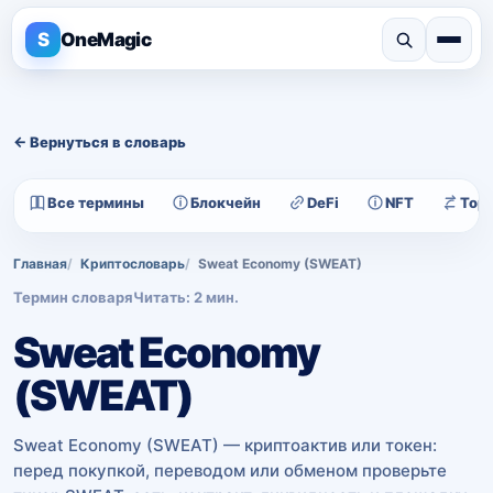
S
OneMagic
← Вернуться в словарь
Все термины
Блокчейн
DeFi
NFT
Тор
Главная
Криптословарь
Sweat Economy (SWEAT)
Термин словаря
Читать: 2 мин.
Sweat Economy
(SWEAT)
Sweat Economy (SWEAT) — криптоактив или токен:
перед покупкой, переводом или обменом проверьте