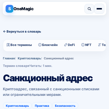
S
OneMagic
← Вернуться в словарь
Все термины
Блокчейн
DeFi
NFT
Тор
Главная
Криптословарь
Санкционный адрес
Термин словаря
Читать: 1 мин.
Санкционный адрес
Криптоадрес, связанный с санкционными списками
или ограничительными мерами.
Криптословарь
Практика
Безопасность