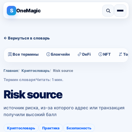
S
OneMagic
← Вернуться в словарь
Все термины
Блокчейн
DeFi
NFT
Тор
Главная
Криптословарь
Risk source
Термин словаря
Читать: 1 мин.
Risk source
источник риска, из-за которого адрес или транзакция
получили высокий балл
Криптословарь
Практика
Безопасность