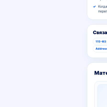
Когд
пере
Связ
115-ФЗ
Address
Мате