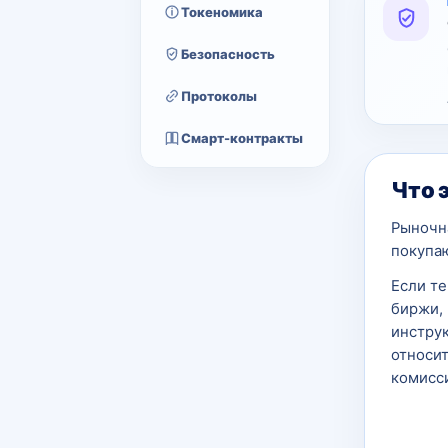
Токеномика
Безопасность
Протоколы
Смарт-контракты
Что 
Рыночна
покупа
Если т
биржи, 
инструк
относит
комисси