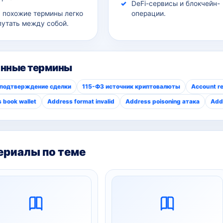
DeFi-сервисы и блокчейн-
а похожие термины легко
операции.
путать между собой.
анные термины
 подтверждение сделки
115-ФЗ источник криптовалюты
Account r
 book wallet
Address format invalid
Address poisoning атака
Add
риалы по теме