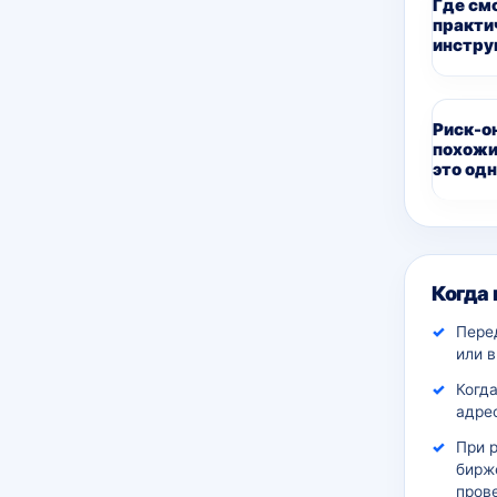
Где см
практи
инстру
Риск-о
похожи
это одн
Дополн
Когда
Пере
или 
Когда
адрес
При 
бирж
пров