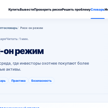
Купить
Вывести
Проверить риски
Решить проблему
Словарь
И
птословарь
Риск-он режим
варя
Читать: 1 мин.
-он режим
среда, где инвесторы охотнее покупают более
ые активы.
варь
Практика
Безопасность