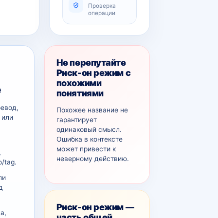
Проверка
операции
Не перепутайте
Риск-он режим с
похожими
е
понятиями
ревод,
Похожее название не
 или
гарантирует
одинаковый смысл.
Ошибка в контексте
может привести к
,
неверному действию.
/tag.
ли
д
Риск-он режим —
а,
часть общей