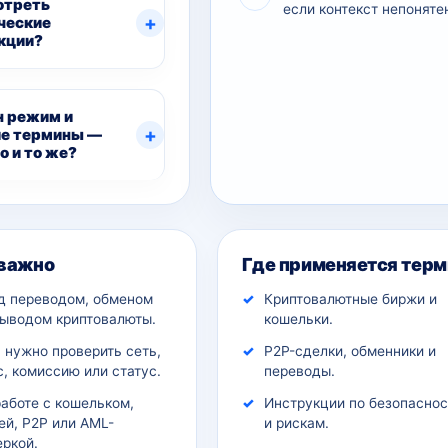
отреть
если контекст непоняте
ческие
кции?
н режим и
е термины —
о и то же?
ительный контекст
 важно
Где применяется терм
д переводом, обменом
Криптовалютные биржи и
выводом криптовалюты.
кошельки.
 нужно проверить сеть,
P2P-сделки, обменники и
, комиссию или статус.
переводы.
работе с кошельком,
Инструкции по безопаснос
ей, P2P или AML-
и рискам.
еркой.