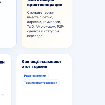
н.
криптооперации
Смотрите термин
вместе с сетью,
адресом, комиссией,
TxID, AML-рискoм, P2P-
сделкой и статусом
перевода.
Как ещё называют
ин
этот термин
Риск-он режим
Термин криптословаря
ти