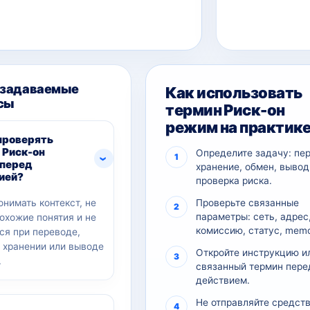
 задаваемые
Как использовать
сы
термин Риск-он
режим на практик
проверять
 Риск-он
Определите задачу: пе
перед
хранение, обмен, вывод
ией?
проверка риска.
онимать контекст, не
Проверьте связанные
параметры: сеть, адрес
похожие понятия и не
комиссию, статус, memo
ся при переводе,
, хранении или выводе
Откройте инструкцию и
.
связанный термин пере
действием.
Не отправляйте средств