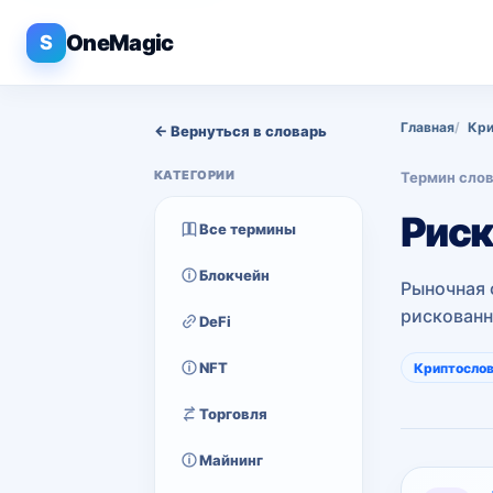
OneMagic
S
Главная
Кри
← Вернуться в словарь
КАТЕГОРИИ
Термин сло
Риск
Все термины
Блокчейн
Рыночная 
рискованн
DeFi
NFT
Криптосло
Торговля
Майнинг