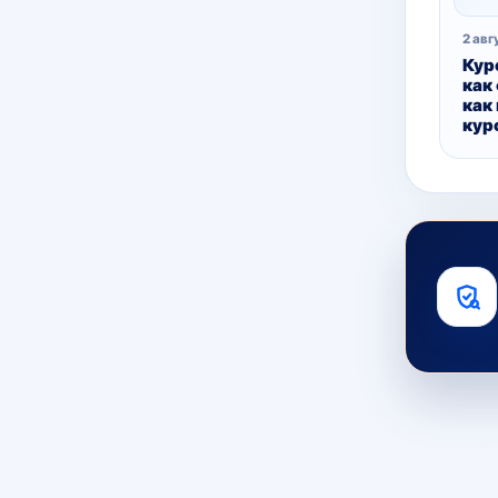
2 авг
Кур
как
как
кур