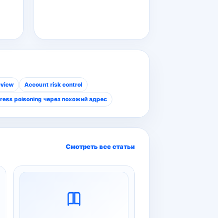
eview
Account risk control
ress poisoning через похожий адрес
Смотреть все статьи