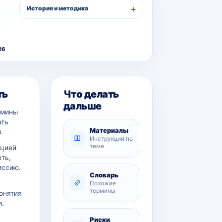
История и методика
26
ть
Что делать
дальше
рмины
ать
Материалы
.
Инструкции по
теме
ацией
еть,
иссию.
Словарь
Похожие
термины
онятия
и.
Риски