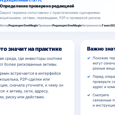
РЕДАКЦИОННЫЙ СТАТУС
Определение проверено редакцией
Смысл термина сопоставлен с практическими сценариями:
кошельками, сетями, переводами, P2P и проверкой рисков.
Автор
Редакция OneMagic
Проверил
Редакция OneMagic
Актуальность
7 мая 20
это значит на практике
Важно зна
Похожие те
я среда, где инвесторы охотнее
могут означ
ют более рискованные активы.
разные вещи
ермин встречается в интерфейсе
Перед опер
кошелька, P2P-сделки или
проверьте с
ции, сначала уточните, к чему он
адрес и ком
ся: к активу, сети, адресу,
Смотрите
и, риску или действию.
связанные п
и инструкци