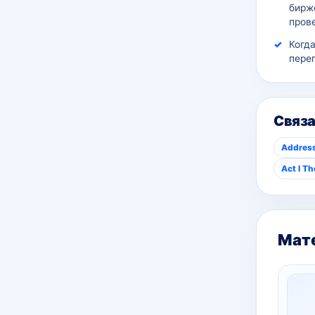
бирж
пров
Когд
пере
Связ
Address
Act I T
Мате