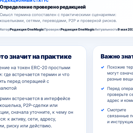
РЕДАКЦИОННЫЙ СТАТУС
Определение проверено редакцией
Смысл термина сопоставлен с практическими сценариями:
кошельками, сетями, переводами, P2P и проверкой рисков.
Автор
Редакция OneMagic
Проверил
Редакция OneMagic
Актуальность
9 мая 20
это значит на практике
Важно зна
Похожие те
ение на токен ERC-20 простыми
могут означ
: где встречается термин и что
разные вещи
ить перед операцией с
валютой
Перед опер
проверьте с
ермин встречается в интерфейсе
адрес и ком
кошелька, P2P-сделки или
Смотрите
ции, сначала уточните, к чему он
связанные п
ся: к активу, сети, адресу,
и инструкци
и, риску или действию.