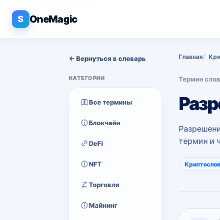
OneMagic
S
Главная
Кри
← Вернуться в словарь
КАТЕГОРИИ
Термин сло
Разр
Все термины
Блокчейн
Разрешени
термин и 
DeFi
NFT
Криптосло
Торговля
Майнинг