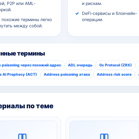
ей, P2P или AML-
и рискам.
еркой.
DeFi-сервисы и блокчейн-
а похожие термины легко
операции.
путать между собой.
анные термины
 poisoning через похожий адрес
ADL очередь
0x Protocol (ZRX)
he AI Prophecy (ACT)
Address poisoning атака
Address risk score
риалы по теме