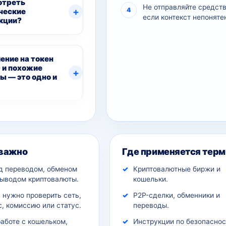
отреть
Не отправляйте средств
ческие
если контекст непоняте
кции?
ение на токен
 и похожие
ы — это одно и
ительный контекст
 важно
Где применяется терм
д переводом, обменом
Криптовалютные биржи и
выводом криптовалюты.
кошельки.
 нужно проверить сеть,
P2P-сделки, обменники и
, комиссию или статус.
переводы.
работе с кошельком,
Инструкции по безопаснос