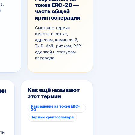
токен ERC-20 —
а,
н.
часть общей
криптооперации
Смотрите термин
вместе с сетью,
адресом, комиссией,
TxID, AML-рискoм, P2P-
сделкой и статусом
перевода.
Как ещё называют
ин
этот термин
Разрешение на токен ERC-
20
Термин криптословаря
ти