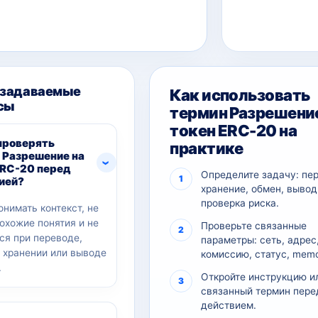
 задаваемые
Как использовать
сы
термин Разрешение
токен ERC-20 на
проверять
практике
 Разрешение на
ERC-20 перед
Определите задачу: пе
ией?
хранение, обмен, вывод
проверка риска.
онимать контекст, не
похожие понятия и не
Проверьте связанные
ся при переводе,
параметры: сеть, адрес
, хранении или выводе
комиссию, статус, memo
.
Откройте инструкцию и
связанный термин пере
действием.