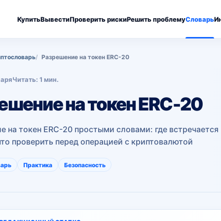
Купить
Вывести
Проверить риски
Решить проблему
Словарь
И
птословарь
Разрешение на токен ERC-20
варя
Читать: 1 мин.
ешение на токен ERC-20
е на токен ERC-20 простыми словами: где встречается
что проверить перед операцией с криптовалютой
варь
Практика
Безопасность