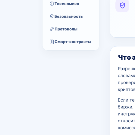
Токеномика
Безопасность
Протоколы
Смарт-контракты
Что 
Разреш
словами
провер
крипто
Если т
биржи, 
инструк
относит
комисси