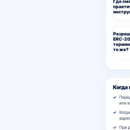
Где см
практи
инстру
Разреш
ERC-20
термин
то же?
Дополн
Когда
Пере
или 
Когда
адрес
При 