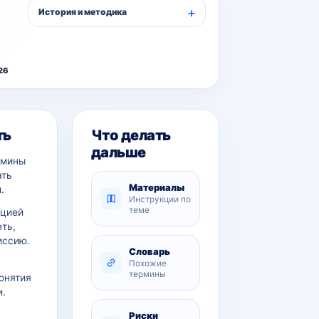
История и методика
26
ть
Что делать
дальше
рмины
ать
Материалы
.
Инструкции по
теме
ацией
еть,
иссию.
Словарь
Похожие
термины
онятия
и.
Риски