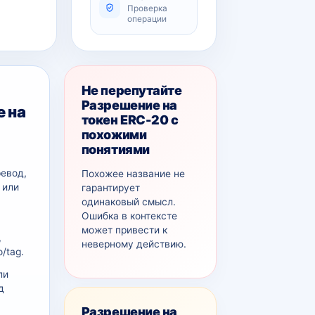
Проверка
операции
Не перепутайте
Разрешение на
 на
токен ERC-20 с
похожими
понятиями
ревод,
Похожее название не
 или
гарантирует
одинаковый смысл.
Ошибка в контексте
может привести к
,
неверному действию.
/tag.
ли
д
Разрешение на