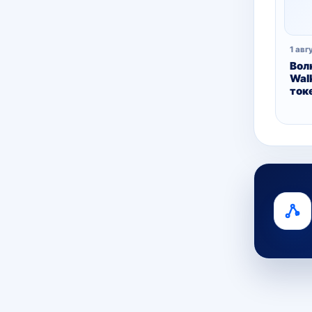
1 авг
Вол
Wal
ток