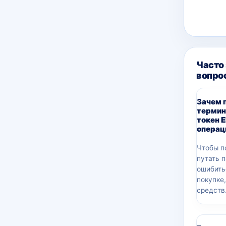
Часто
вопро
Зачем 
термин
токен 
операц
Чтобы п
путать 
ошибить
покупке
средств