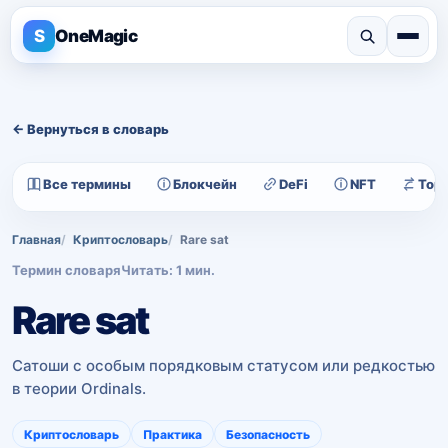
S
OneMagic
← Вернуться в словарь
Все термины
Блокчейн
DeFi
NFT
Тор
Главная
Криптословарь
Rare sat
Термин словаря
Читать: 1 мин.
Rare sat
Сатоши с особым порядковым статусом или редкостью
в теории Ordinals.
Криптословарь
Практика
Безопасность