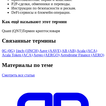
P2P-сделки, обменники и переводы.
Инструкции по безопасности и рискам.
DeFi-сервисы и блокчейн-операции.
Как ещё называют этот термин
Quant (QNT)
Термин криптословаря
Связанные термины
0G (0G)
1inch (1INCH)
Aave (AAVE)
AB (AB)
Acala (ACA)
Acala Token (ACA)
Aergo (AERGO)
Aerodrome Finance (AERO)
Материалы по теме
Смотреть все статьи