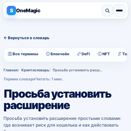
S
OneMagic
← Вернуться в словарь
Все термины
Блокчейн
DeFi
NFT
Тор
Главная
Криптословарь
Просьба установить расширение
Термин словаря
Читать: 1 мин.
Просьба установить
расширение
Просьба установить расширение простыми словами:
где возникает риск для кошелька и как действовать