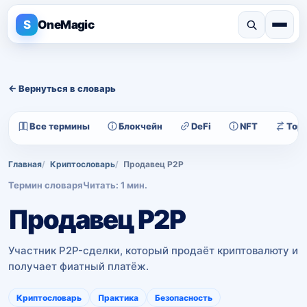
S
OneMagic
← Вернуться в словарь
Все термины
Блокчейн
DeFi
NFT
Тор
Главная
Криптословарь
Продавец P2P
Термин словаря
Читать: 1 мин.
Продавец P2P
Участник P2P-сделки, который продаёт криптовалюту и
получает фиатный платёж.
Криптословарь
Практика
Безопасность