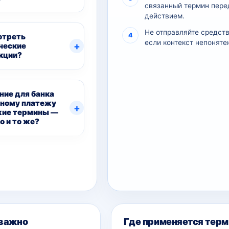
связанный термин пере
действием.
Не отправляйте средств
отреть
если контекст непоняте
ческие
кции?
ние для банка
рному платежу
жие термины —
о и то же?
ительный контекст
 важно
Где применяется терм