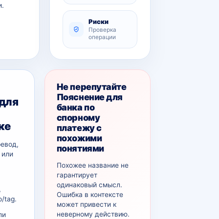
и.
Риски
Проверка
операции
Не перепутайте
Пояснение для
 для
банка по
спорному
ке
платежу с
похожими
ревод,
понятиями
 или
Похожее название не
гарантирует
одинаковый смысл.
,
Ошибка в контексте
/tag.
может привести к
неверному действию.
ли