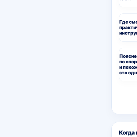
Где см
практи
инстру
Поясне
по спо
и похо
это одн
Дополн
Когда