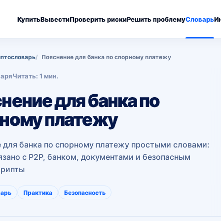
Купить
Вывести
Проверить риски
Решить проблему
Словарь
И
птословарь
Пояснение для банка по спорному платежу
варя
Читать: 1 мин.
нение для банка по
ному платежу
 для банка по спорному платежу простыми словами:
вязано с P2P, банком, документами и безопасным
крипты
варь
Практика
Безопасность