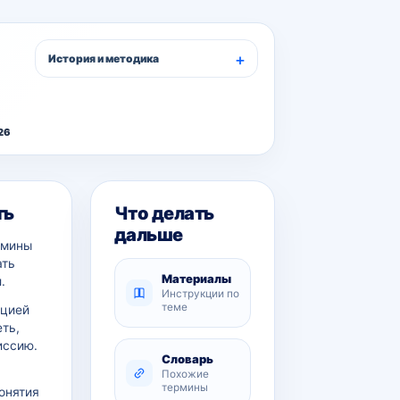
История и методика
26
ть
Что делать
дальше
рмины
ать
Материалы
.
Инструкции по
теме
ацией
еть,
иссию.
Словарь
Похожие
термины
онятия