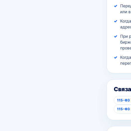
Пере
или 
Когда
адрес
При 
бирж
пров
Когд
пере
Связ
115-ФЗ 
115-ФЗ 