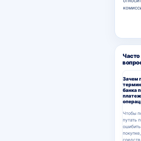
относит
комисси
Часто
вопро
Зачем 
термин
банка 
платеж
операц
Чтобы п
путать 
ошибить
покупке
средств