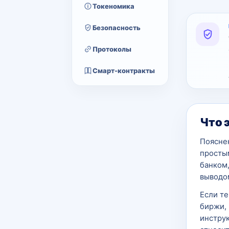
Токеномика
Безопасность
Протоколы
Смарт-контракты
Что 
Поясне
простым
банком
выводо
Если т
биржи, 
инструк