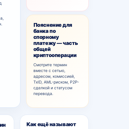
д
а,
н.
Пояснение для
банка по
спорному
платежу — часть
общей
криптооперации
Смотрите термин
вместе с сетью,
адресом, комиссией,
TxID, AML-рискoм, P2P-
сделкой и статусом
перевода.
Как ещё называют
ин