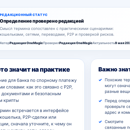
РЕДАКЦИОННЫЙ СТАТУС
Определение проверено редакцией
Смысл термина сопоставлен с практическими сценариями:
кошельками, сетями, переводами, P2P и проверкой рисков.
Автор
Редакция OneMagic
Проверил
Редакция OneMagic
Актуальность
9 мая 20
это значит на практике
Важно зна
Похожие те
ние для банка по спорному платежу
могут означ
и словами: как это связано с P2P,
разные вещи
, документами и безопасным
м крипты
Перед опер
проверьте с
ермин встречается в интерфейсе
адрес и ком
кошелька, P2P-сделки или
Смотрите
ции, сначала уточните, к чему он
связанные п