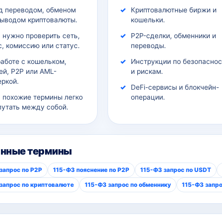
д переводом, обменом
Криптовалютные биржи и
выводом криптовалюты.
кошельки.
 нужно проверить сеть,
P2P-сделки, обменники и
, комиссию или статус.
переводы.
работе с кошельком,
Инструкции по безопаснос
ей, P2P или AML-
и рискам.
еркой.
DeFi-сервисы и блокчейн-
а похожие термины легко
операции.
путать между собой.
анные термины
запрос по P2P
115-ФЗ пояснение по P2P
115-ФЗ запрос по USDT
запрос по криптовалюте
115-ФЗ запрос по обменнику
115-ФЗ запро