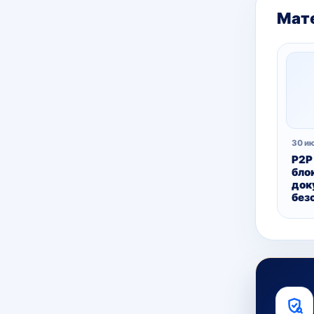
Мате
30 и
P2P
бло
док
без