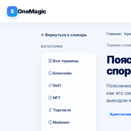
OneMagic
S
Главная
Кри
← Вернуться в словарь
Термин сло
КАТЕГОРИИ
Пояс
Все термины
спор
Блокчейн
Пояснение
DeFi
как это с
NFT
выводом 
Торговля
Криптосло
Майнинг