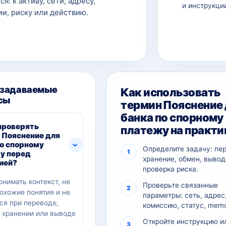
ся: к активу, сети, адресу,
и инструкци
и, риску или действию.
 задаваемые
Как использовать
сы
термин Пояснение
банка по спорному
проверять
платежу на практи
 Пояснение для
по спорному
Определите задачу: пе
у перед
хранение, обмен, вывод
ией?
проверка риска.
онимать контекст, не
Проверьте связанные
похожие понятия и не
параметры: сеть, адрес
ся при переводе,
комиссию, статус, memo
, хранении или выводе
Откройте инструкцию и
.