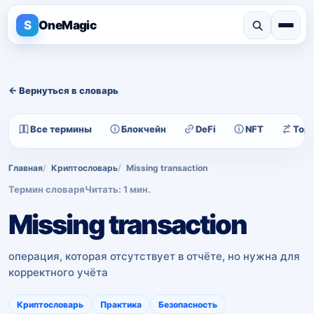
S
OneMagic
← Вернуться в словарь
Все термины
Блокчейн
DeFi
NFT
Тор
Главная
Криптословарь
Missing transaction
Термин словаря
Читать: 1 мин.
Missing transaction
операция, которая отсутствует в отчёте, но нужна для
корректного учёта
Криптословарь
Практика
Безопасность