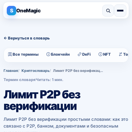
S
OneMagic
← Вернуться в словарь
Все термины
Блокчейн
DeFi
NFT
Тор
Главная
Криптословарь
Лимит P2P без верификации
Термин словаря
Читать: 1 мин.
Лимит P2P без
верификации
Лимит P2P без верификации простыми словами: как это
связано с P2P, банком, документами и безопасным