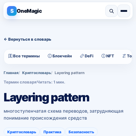
S
OneMagic
← Вернуться в словарь
Все термины
Блокчейн
DeFi
NFT
Тор
Главная
Криптословарь
Layering pattern
Термин словаря
Читать: 1 мин.
Layering pattern
многоступенчатая схема переводов, затрудняющая
понимание происхождения средств
Криптословарь
Практика
Безопасность