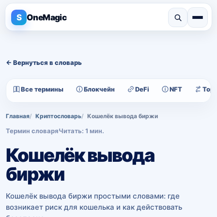
S
OneMagic
← Вернуться в словарь
Все термины
Блокчейн
DeFi
NFT
Тор
Главная
Криптословарь
Кошелёк вывода биржи
Термин словаря
Читать: 1 мин.
Кошелёк вывода
биржи
Кошелёк вывода биржи простыми словами: где
возникает риск для кошелька и как действовать