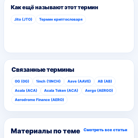
Как ещё называют этот термин
Jito (JTO)
Термин криптословаря
Связанные термины
0G (0G)
1inch (1INCH)
Aave (AAVE)
AB (AB)
Acala (ACA)
Acala Token (ACA)
Aergo (AERGO)
Aerodrome Finance (AERO)
Материалы по теме
Смотреть все статьи