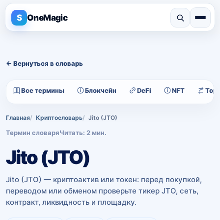
S
OneMagic
← Вернуться в словарь
Все термины
Блокчейн
DeFi
NFT
Тор
Главная
Криптословарь
Jito (JTO)
Термин словаря
Читать: 2 мин.
Jito (JTO)
Jito (JTO) — криптоактив или токен: перед покупкой,
переводом или обменом проверьте тикер JTO, сеть,
контракт, ликвидность и площадку.