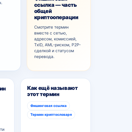
н.
ссылка — часть
общей
криптооперации
Смотрите термин
вместе с сетью,
адресом, комиссией,
TxID, AML-рискoм, P2P-
сделкой и статусом
перевода.
Как ещё называют
ин
этот термин
Фишинговая ссылка
Термин криптословаря
ти