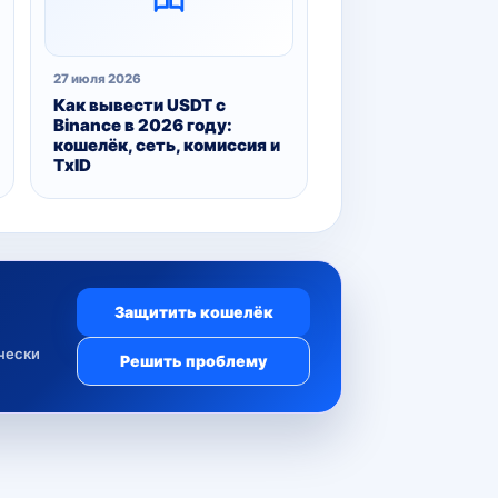
27 июля 2026
Как вывести USDT с
Binance в 2026 году:
кошелёк, сеть, комиссия и
TxID
Защитить кошелёк
ически
Решить проблему