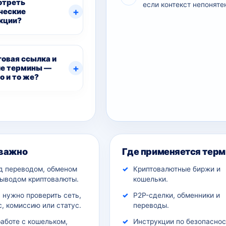
отреть
если контекст непоняте
ческие
кции?
овая ссылка и
е термины —
о и то же?
ительный контекст
 важно
Где применяется терм
д переводом, обменом
Криптовалютные биржи и
выводом криптовалюты.
кошельки.
 нужно проверить сеть,
P2P-сделки, обменники и
, комиссию или статус.
переводы.
работе с кошельком,
Инструкции по безопаснос