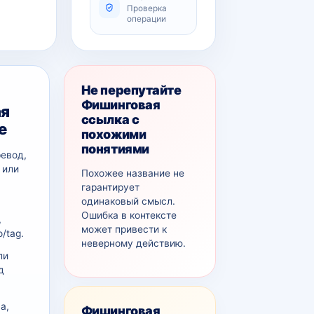
Проверка
операции
Не перепутайте
Фишинговая
ая
ссылка с
е
похожими
понятиями
ревод,
 или
Похожее название не
гарантирует
одинаковый смысл.
Ошибка в контексте
,
может привести к
/tag.
неверному действию.
ли
д
а,
Фишинговая