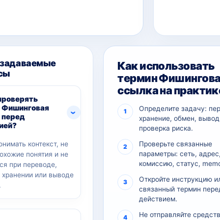
 задаваемые
Как использовать
сы
термин Фишингов
ссылка на практик
проверять
 Фишинговая
Определите задачу: пе
 перед
хранение, обмен, вывод
ией?
проверка риска.
онимать контекст, не
Проверьте связанные
параметры: сеть, адрес
похожие понятия и не
комиссию, статус, memo
ся при переводе,
, хранении или выводе
Откройте инструкцию и
.
связанный термин пере
действием.
Не отправляйте средств