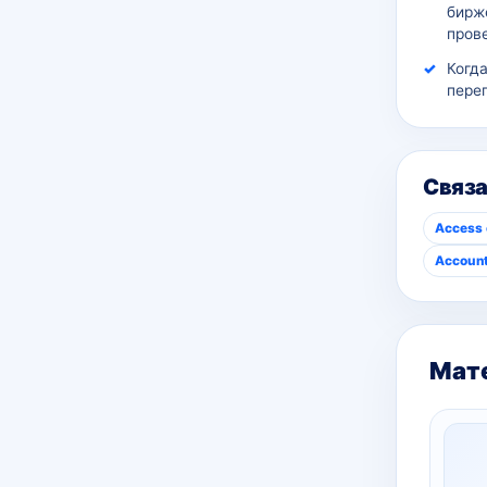
бирж
пров
Когд
пере
Связ
Access 
Account
Мате