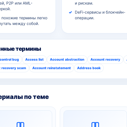
ей, P2P или AML-
и рискам.
еркой.
DeFi-сервисы и блокчейн-
а похожие термины легко
операции.
путать между собой.
анные термины
control bug
Access list
Account abstraction
Account recovery
 recovery scam
Account reinstatement
Address book
риалы по теме