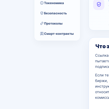
Токеномика
Безопасность
Протоколы
Смарт-контракты
Что 
Ссылка 
пытаетс
подпись
Если т
биржи, 
инструк
относит
комисси