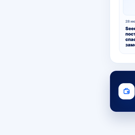
28 и
See
пос
спа
зам