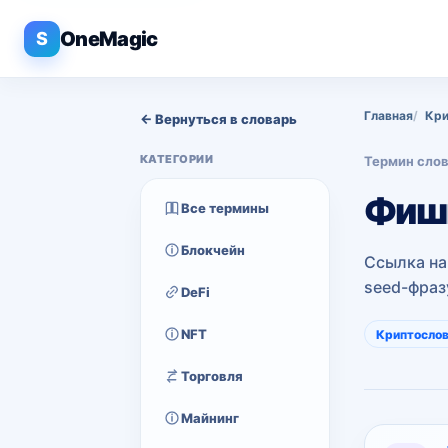
OneMagic
S
Главная
Кри
← Вернуться в словарь
КАТЕГОРИИ
Термин сло
Фиши
Все термины
Блокчейн
Ссылка на
seed-фраз
DeFi
NFT
Криптосло
Торговля
Майнинг