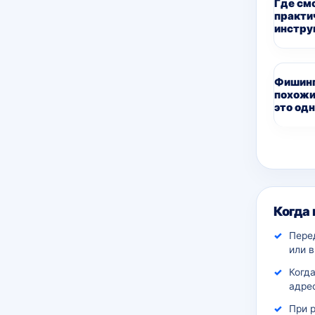
Где см
практи
инстру
Фишинг
похожи
это одн
Дополн
Когда
Пере
или 
Когда
адрес
При 