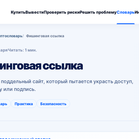
Купить
Вывести
Проверить риски
Решить проблему
Словарь
И
птословарь
Фишинговая ссылка
варя
Читать: 1 мин.
нговая ссылка
 поддельный сайт, который пытается украсть доступ,
у или подпись.
варь
Практика
Безопасность