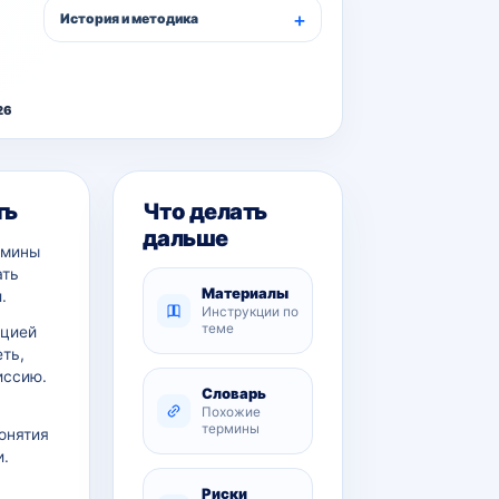
История и методика
26
ть
Что делать
дальше
рмины
ать
Материалы
.
Инструкции по
теме
ацией
еть,
иссию.
Словарь
Похожие
термины
онятия
и.
Риски