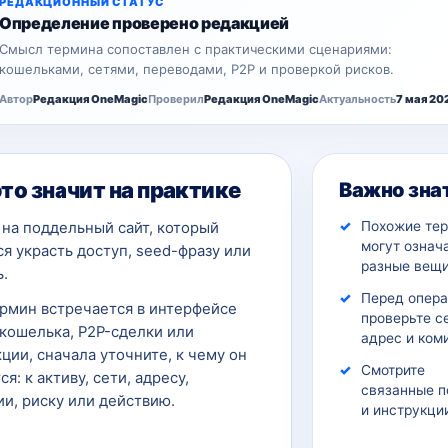
РЕДАКЦИОННЫЙ СТАТУС
Определение проверено редакцией
Смысл термина сопоставлен с практическими сценариями:
кошельками, сетями, переводами, P2P и проверкой рисков.
Автор
Редакция OneMagic
Проверил
Редакция OneMagic
Актуальность
7 мая 20
это значит на практике
Важно зна
Похожие те
на поддельный сайт, который
могут означ
я украсть доступ, seed-фразу или
разные вещи
.
Перед опер
ермин встречается в интерфейсе
проверьте с
кошелька, P2P-сделки или
адрес и ком
ции, сначала уточните, к чему он
Смотрите
ся: к активу, сети, адресу,
связанные п
и, риску или действию.
и инструкци