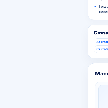
Когд
пере
Связ
Address
0x Prot
Мате