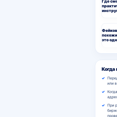
Где см
практи
инстру
Фейков
похожи
это одн
Дополн
Когда
Пере
или 
Когда
адрес
При 
бирж
пров