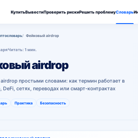
Купить
Вывести
Проверить риски
Решить проблему
Словарь
И
птословарь
Фейковый airdrop
варя
Читать: 1 мин.
овый airdrop
airdrop простыми словами: как термин работает в
, DeFi, сетях, переводах или смарт-контрактах
варь
Практика
Безопасность