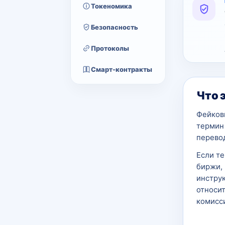
Токеномика
Безопасность
Протоколы
Смарт-контракты
Что 
Фейковы
термин 
перево
Если т
биржи, 
инструк
относит
комисси