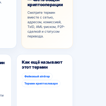
н.
криптооперации
Смотрите термин
вместе с сетью,
адресом, комиссией,
TxID, AML-рискoм, P2P-
сделкой и статусом
перевода.
Как ещё называют
ин
этот термин
Фейковый airdrop
Термин криптословаря
ти