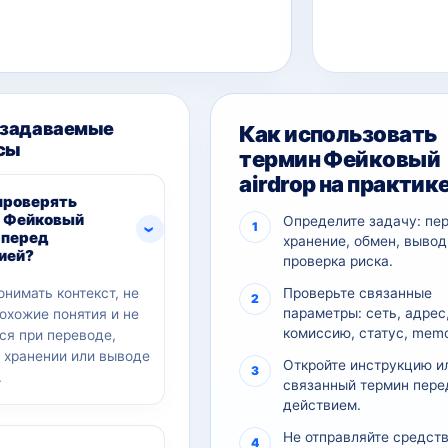
 задаваемые
Как использовать
сы
термин Фейковый
airdrop на практик
проверять
 Фейковый
Определите задачу: пе
 перед
хранение, обмен, вывод
ией?
проверка риска.
онимать контекст, не
Проверьте связанные
параметры: сеть, адрес
похожие понятия и не
комиссию, статус, memo
ся при переводе,
, хранении или выводе
Откройте инструкцию и
.
связанный термин пере
действием.
Не отправляйте средств