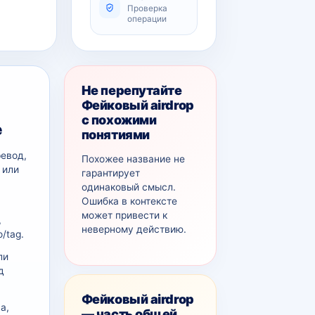
Проверка
операции
Не перепутайте
Фейковый airdrop
с похожими
е
понятиями
ревод,
Похожее название не
 или
гарантирует
одинаковый смысл.
Ошибка в контексте
может привести к
,
неверному действию.
/tag.
ли
д
Фейковый airdrop
а,
— часть общей