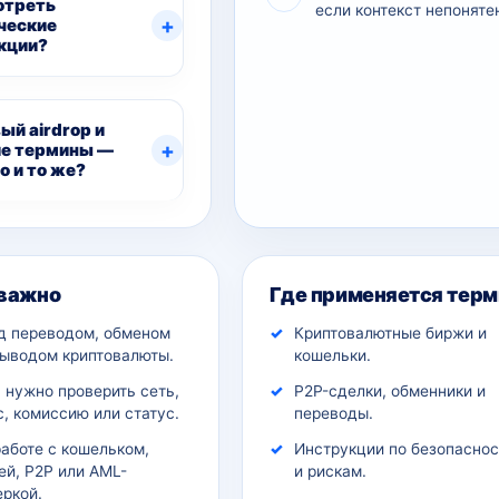
отреть
если контекст непоняте
ческие
кции?
ый airdrop и
е термины —
о и то же?
ительный контекст
 важно
Где применяется терм
д переводом, обменом
Криптовалютные биржи и
выводом криптовалюты.
кошельки.
 нужно проверить сеть,
P2P-сделки, обменники и
, комиссию или статус.
переводы.
работе с кошельком,
Инструкции по безопаснос
ей, P2P или AML-
и рискам.
еркой.