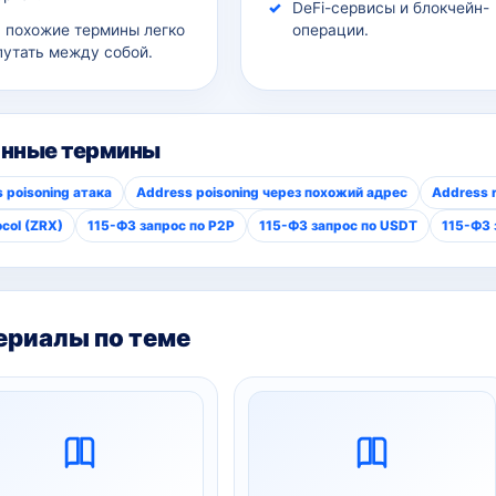
DeFi-сервисы и блокчейн-
а похожие термины легко
операции.
путать между собой.
анные термины
 poisoning атака
Address poisoning через похожий адрес
Address r
ocol (ZRX)
115-ФЗ запрос по P2P
115-ФЗ запрос по USDT
115-ФЗ 
риалы по теме