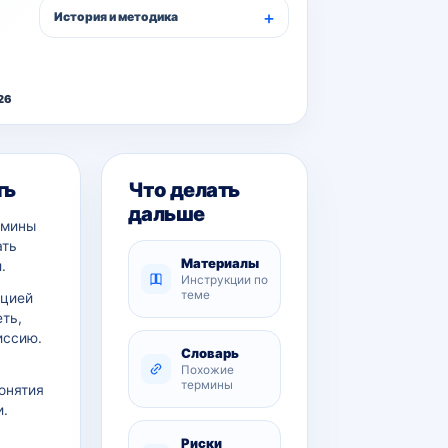
История и методика
26
ть
Что делать
дальше
рмины
ать
Материалы
.
Инструкции по
теме
ацией
еть,
иссию.
Словарь
Похожие
термины
онятия
и.
Риски