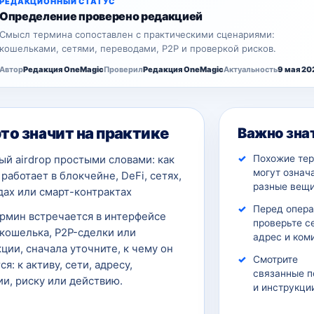
РЕДАКЦИОННЫЙ СТАТУС
Определение проверено редакцией
Смысл термина сопоставлен с практическими сценариями:
кошельками, сетями, переводами, P2P и проверкой рисков.
Автор
Редакция OneMagic
Проверил
Редакция OneMagic
Актуальность
9 мая 20
это значит на практике
Важно зна
Похожие те
й airdrop простыми словами: как
могут означ
работает в блокчейне, DeFi, сетях,
разные вещи
дах или смарт-контрактах
Перед опер
ермин встречается в интерфейсе
проверьте с
кошелька, P2P-сделки или
адрес и ком
ции, сначала уточните, к чему он
Смотрите
ся: к активу, сети, адресу,
связанные п
и, риску или действию.
и инструкци