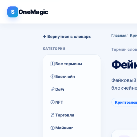
OneMagic
S
Главная
Кри
← Вернуться в словарь
КАТЕГОРИИ
Термин сло
Фейк
Все термины
Блокчейн
Фейковый 
блокчейне
DeFi
NFT
Криптосло
Торговля
Майнинг