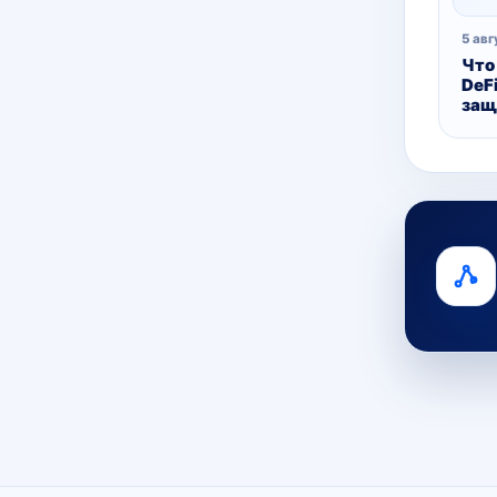
5 авг
Что
DeFi
защ