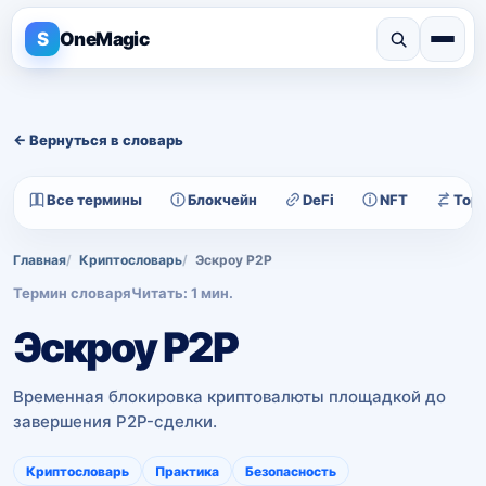
S
OneMagic
← Вернуться в словарь
Все термины
Блокчейн
DeFi
NFT
Тор
Главная
Криптословарь
Эскроу P2P
Термин словаря
Читать: 1 мин.
Эскроу P2P
Временная блокировка криптовалюты площадкой до
завершения P2P-сделки.
Криптословарь
Практика
Безопасность