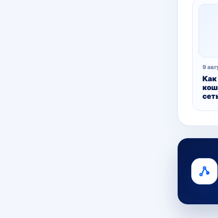
9 авг
Как
коше
сет