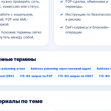
 нужно проверить сеть,
P2P-сделки, обменники и
, комиссию или статус.
переводы.
работе с кошельком,
Инструкции по безопаснос
ей, P2P или AML-
и рискам.
еркой.
DeFi-сервисы и блокчейн-
а похожие термины легко
операции.
путать между собой.
анные термины
 poisoning атака
Address poisoning через похожий адрес
Address r
ocol (ZRX)
115-ФЗ запрос по P2P
115-ФЗ запрос по USDT
115-ФЗ 
риалы по теме