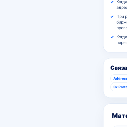
Когда
адрес
При 
бирж
пров
Когд
пере
Связ
Address
0x Prot
Мате