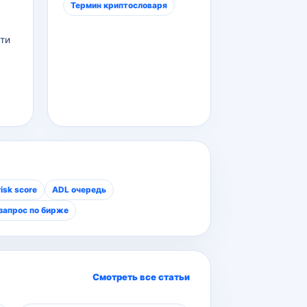
Термин криптословаря
ти
isk score
ADL очередь
запрос по бирже
Смотреть все статьи