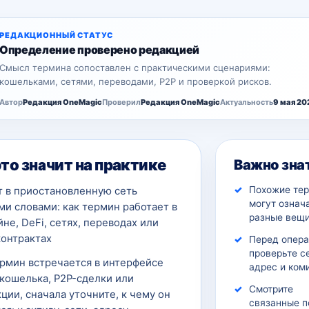
РЕДАКЦИОННЫЙ СТАТУС
Определение проверено редакцией
Смысл термина сопоставлен с практическими сценариями:
кошельками, сетями, переводами, P2P и проверкой рисков.
Автор
Редакция OneMagic
Проверил
Редакция OneMagic
Актуальность
9 мая 20
это значит на практике
Важно зна
Похожие те
т в приостановленную сеть
могут означ
и словами: как термин работает в
разные вещи
не, DeFi, сетях, переводах или
контрактах
Перед опер
проверьте с
ермин встречается в интерфейсе
адрес и ком
кошелька, P2P-сделки или
Смотрите
ции, сначала уточните, к чему он
связанные п