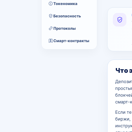
Токеномика
Безопасность
Протоколы
Смарт-контракты
Что 
Депози
простым
блокчей
смарт-
Если т
биржи, 
инструк