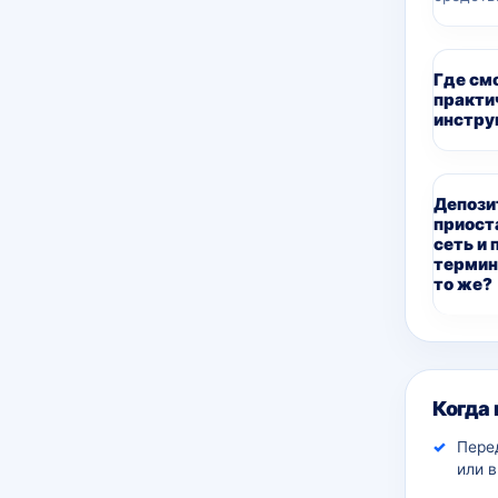
Где см
практи
инстру
Депози
приост
сеть и
термин
то же?
Дополн
Когда
Пере
или 