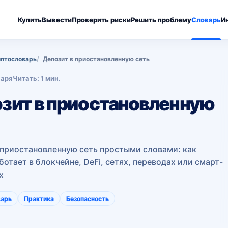
Купить
Вывести
Проверить риски
Решить проблему
Словарь
И
птословарь
Депозит в приостановленную сеть
варя
Читать: 1 мин.
зит в приостановленную
 приостановленную сеть простыми словами: как
ботает в блокчейне, DeFi, сетях, переводах или смарт-
х
варь
Практика
Безопасность