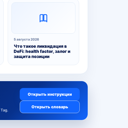
5 августа 2026
Что такое ликвидация в
DeFi: health factor, залог и
защита позиции
Открыть инструкции
Открыть словарь
Tag.