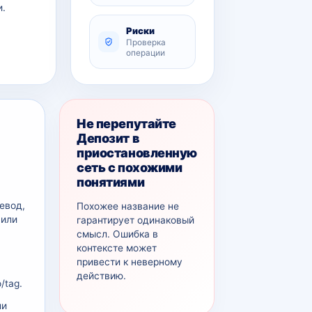
и.
Риски
Проверка
операции
Не перепутайте
Депозит в
приостановленную
сеть с похожими
понятиями
евод,
Похожее название не
 или
гарантирует одинаковый
смысл. Ошибка в
контексте может
привести к неверному
действию.
/tag.
ли