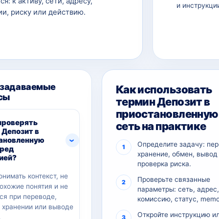
ся: к активу, сети, адресу,
и инструкци
и, риску или действию.
 задаваемые
Как использовать
сы
термин Депозит в
приостановленную
проверять
сеть на практике
 Депозит в
ановленную
Определите задачу: пер
еред
хранение, обмен, вывод
ией?
проверка риска.
онимать контекст, не
Проверьте связанные
похожие понятия и не
параметры: сеть, адрес,
ся при переводе,
комиссию, статус, memo
, хранении или выводе
Откройте инструкцию и
.