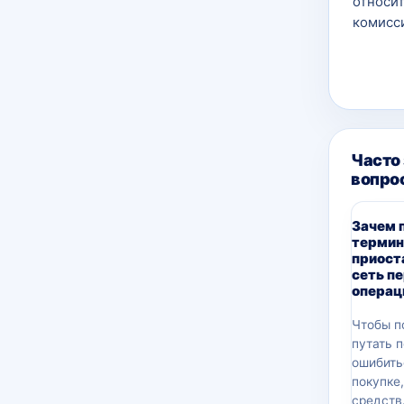
относит
комисси
Часто
вопро
Зачем 
термин
приост
сеть п
операц
Чтобы п
путать 
ошибить
покупке
средств