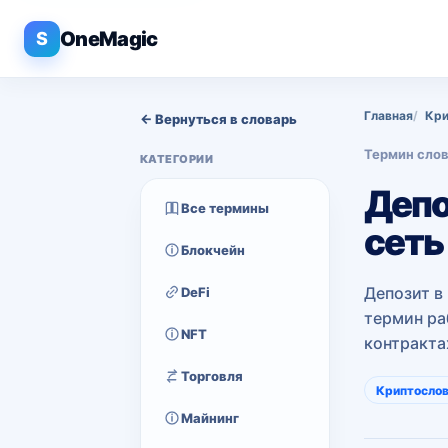
OneMagic
S
Главная
Кри
← Вернуться в словарь
Термин сло
КАТЕГОРИИ
Депо
Все термины
сеть
Блокчейн
Депозит в
DeFi
термин ра
NFT
контракта
Торговля
Криптосло
Майнинг