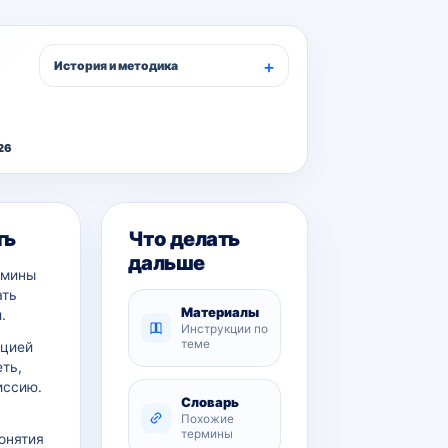
История и методика
26
ть
Что делать
дальше
рмины
ать
Материалы
.
Инструкции по
теме
ацией
еть,
иссию.
Словарь
Похожие
термины
онятия