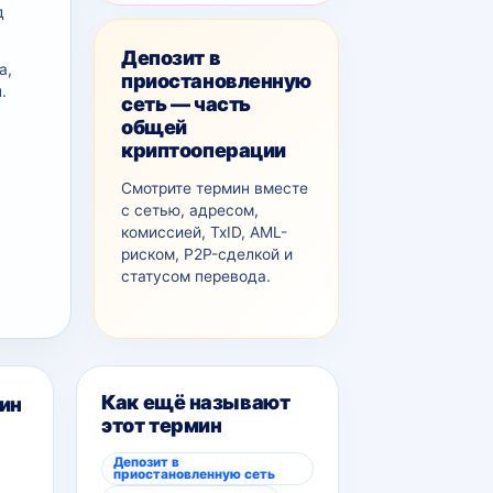
д
Депозит в
а,
приостановленную
.
сеть — часть
общей
криптооперации
Смотрите термин вместе
с сетью, адресом,
комиссией, TxID, AML-
рискoм, P2P-сделкой и
статусом перевода.
Как ещё называют
ин
этот термин
Депозит в
приостановленную сеть