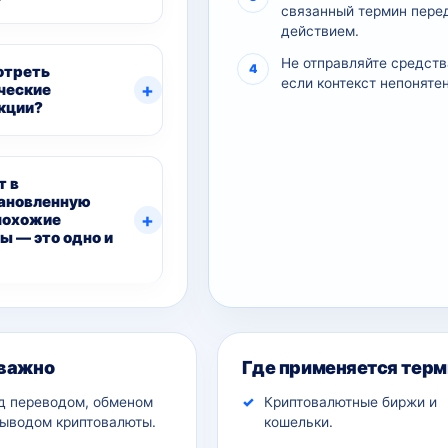
связанный термин пере
действием.
Не отправляйте средств
отреть
если контекст непонятен
ческие
кции?
т в
ановленную
 похожие
ы — это одно и
ительный контекст
 важно
Где применяется терм
д переводом, обменом
Криптовалютные биржи и
выводом криптовалюты.
кошельки.