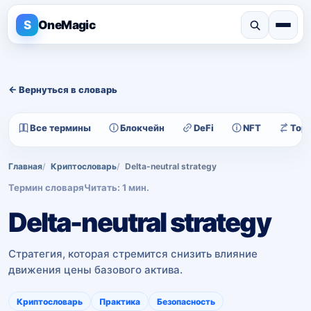
S
OneMagic
← Вернуться в словарь
Все термины
Блокчейн
DeFi
NFT
Тор
Главная
Криптословарь
Delta-neutral strategy
Термин словаря
Читать: 1 мин.
Delta-neutral strategy
Стратегия, которая стремится снизить влияние
движения цены базового актива.
Криптословарь
Практика
Безопасность