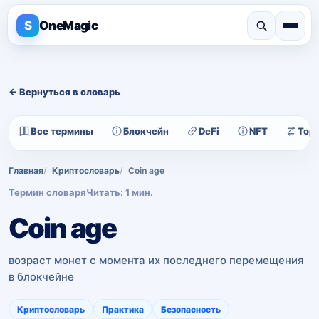
S
OneMagic
← Вернуться в словарь
Все термины
Блокчейн
DeFi
NFT
Тор
Главная
Криптословарь
Coin age
Термин словаря
Читать: 1 мин.
Coin age
возраст монет с момента их последнего перемещения
в блокчейне
Криптословарь
Практика
Безопасность