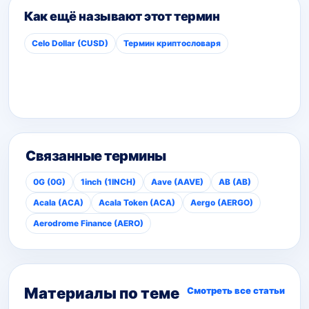
Как ещё называют этот термин
Celo Dollar (CUSD)
Термин криптословаря
Связанные термины
0G (0G)
1inch (1INCH)
Aave (AAVE)
AB (AB)
Acala (ACA)
Acala Token (ACA)
Aergo (AERGO)
Aerodrome Finance (AERO)
Материалы по теме
Смотреть все статьи