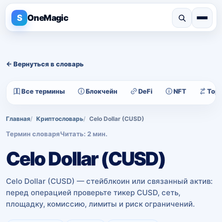
S
OneMagic
← Вернуться в словарь
Все термины
Блокчейн
DeFi
NFT
Тор
Главная
Криптословарь
Celo Dollar (CUSD)
Термин словаря
Читать: 2 мин.
Celo Dollar (CUSD)
Celo Dollar (CUSD) — стейблкоин или связанный актив:
перед операцией проверьте тикер CUSD, сеть,
площадку, комиссию, лимиты и риск ограничений.