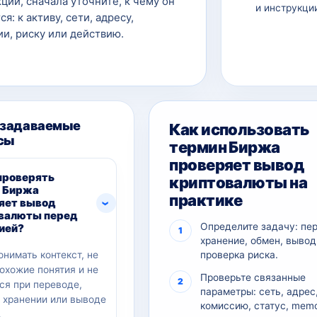
ции, сначала уточните, к чему он
и инструкци
ся: к активу, сети, адресу,
и, риску или действию.
 задаваемые
Как использовать
сы
термин Биржа
проверяет вывод
проверять
криптовалюты на
 Биржа
практике
яет вывод
валюты перед
Определите задачу: пе
ией?
хранение, обмен, вывод
онимать контекст, не
проверка риска.
похожие понятия и не
Проверьте связанные
ся при переводе,
параметры: сеть, адрес
, хранении или выводе
комиссию, статус, memo
.