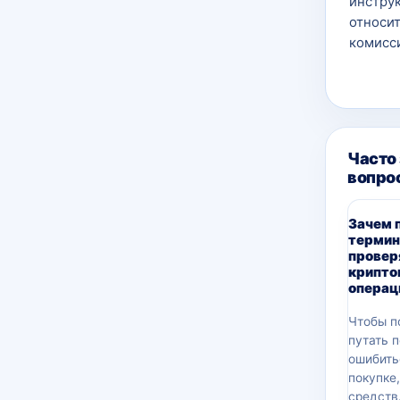
инструк
относит
комисси
Часто
вопро
Зачем 
термин
провер
крипто
операц
Чтобы п
путать 
ошибить
покупке
средств