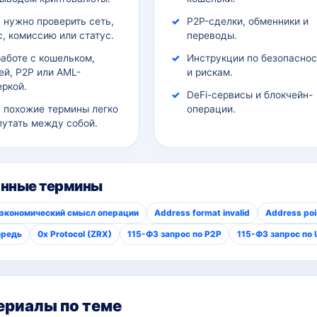
 нужно проверить сеть,
P2P-сделки, обменники и
, комиссию или статус.
переводы.
работе с кошельком,
Инструкции по безопаснос
ей, P2P или AML-
и рискам.
еркой.
DeFi-сервисы и блокчейн-
а похожие термины легко
операции.
путать между собой.
анные термины
 экономический смысл операции
Address format invalid
Address poi
ередь
0x Protocol (ZRX)
115-ФЗ запрос по P2P
115-ФЗ запрос по
риалы по теме