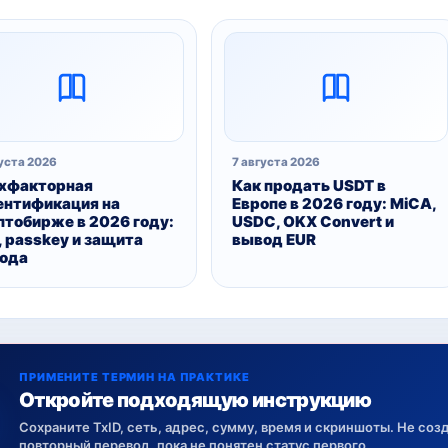
уста 2026
7 августа 2026
хфакторная
Как продать USDT в
ентификация на
Европе в 2026 году: MiCA,
птобирже в 2026 году:
USDC, OKX Convert и
, passkey и защита
вывод EUR
ода
ПРИМЕНИТЕ ТЕРМИН НА ПРАКТИКЕ
Откройте подходящую инструкцию
Сохраните TxID, сеть, адрес, сумму, время и скриншоты. Не соз
повторный перевод, пока не понятен статус первого.