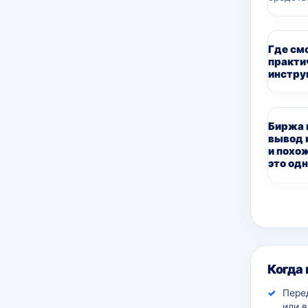
Где см
практи
инстру
Биржа 
вывод 
и похо
это одн
Дополн
Когда
Пере
или 