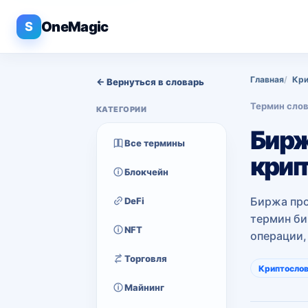
OneMagic
S
Главная
Кри
← Вернуться в словарь
Термин сло
КАТЕГОРИИ
Бирж
Все термины
кри
Блокчейн
Биржа про
DeFi
термин би
NFT
операции,
Торговля
Криптосло
Майнинг