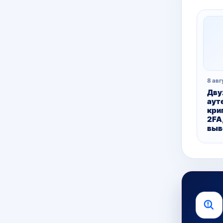
8 авг
Дву
аут
кри
2FA
выв