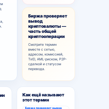
ли
д
Биржа проверяет
вывод
а,
криптовалюты —
н.
часть общей
криптооперации
Смотрите термин
вместе с сетью,
адресом, комиссией,
TxID, AML-рискoм, P2P-
сделкой и статусом
перевода.
Как ещё называют
ин
этот термин
Биржа проверяет вывод