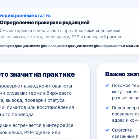
РЕДАКЦИОННЫЙ СТАТУС
Определение проверено редакцией
Смысл термина сопоставлен с практическими сценариями:
кошельками, сетями, переводами, P2P и проверкой рисков.
Автор
Редакция OneMagic
Проверил
Редакция OneMagic
Актуальность
9 мая 20
это значит на практике
Важно зна
Похожие те
проверяет вывод криптовалюты
могут означ
ми словами: термин биржевого
разные вещи
а, вывода, проверки статуса
ии, лимитов или восстановления
Перед опер
проверьте с
ного перевода.
адрес и ком
ермин встречается в интерфейсе
Смотрите
кошелька, P2P-сделки или
связанные п