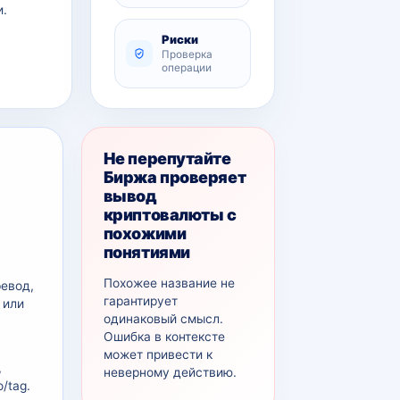
и.
Риски
Проверка
операции
Не перепутайте
Биржа проверяет
вывод
криптовалюты с
похожими
понятиями
Похожее название не
ревод,
гарантирует
 или
одинаковый смысл.
Ошибка в контексте
может привести к
,
неверному действию.
/tag.