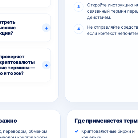
Откройте инструкцию и
связанный термин пере
действием.
отреть
ческие
Не отправляйте средств
кции?
если контекст непоняте
проверяет
криптовалюты
жие термины —
о и то же?
ительный контекст
 важно
Где применяется терм
д переводом, обменом
Криптовалютные биржи и
выводом криптовалюты.
кошельки.