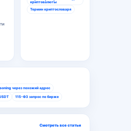
криптовалюты
Термин криптословаря
ти
soning через похожий адрес
 USDT
115-ФЗ запрос по бирже
Смотреть все статьи