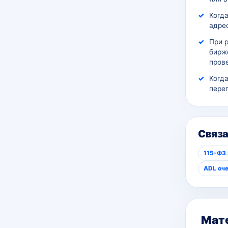
Когда
адрес
При 
бирж
пров
Когд
пере
Связ
115-ФЗ
ADL оч
Мате