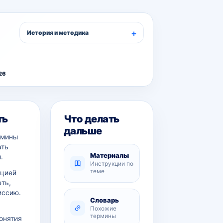
История и методика
26
ть
Что делать
дальше
рмины
ать
Материалы
.
Инструкции по
теме
ацией
еть,
иссию.
Словарь
Похожие
термины
онятия