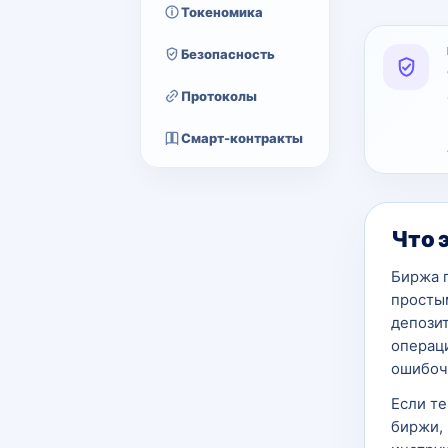
Токеномика
Безопасность
Протоколы
Смарт-контракты
Что 
Биржа 
просты
депозит
операц
ошибоч
Если т
биржи, 