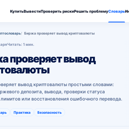
Купить
Вывести
Проверить риски
Решить проблему
Словарь
И
птословарь
Биржа проверяет вывод криптовалюты
варя
Читать: 1 мин.
а проверяет вывод
птовалюты
веряет вывод криптовалюты простыми словами:
ржевого депозита, вывода, проверки статуса
 лимитов или восстановления ошибочного перевода.
варь
Практика
Безопасность