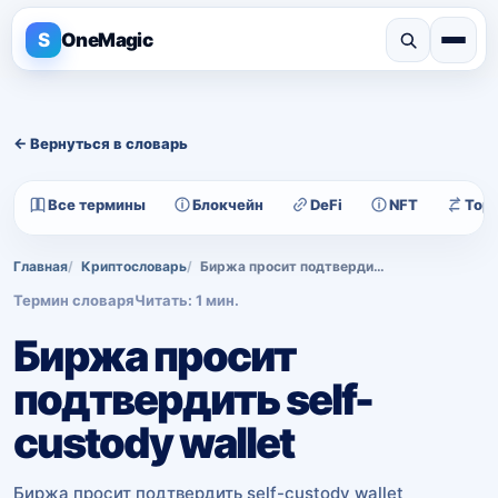
S
OneMagic
← Вернуться в словарь
Все термины
Блокчейн
DeFi
NFT
Тор
Главная
Криптословарь
Биржа просит подтвердить self-custody wallet
Термин словаря
Читать: 1 мин.
Биржа просит
подтвердить self-
custody wallet
Биржа просит подтвердить self-custody wallet