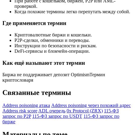
При работе с кошельком, биржей, P2P или AML-
проверкой.
Когда похожие термины легко перепутать между собой.
Где применяется термин
Криптовалютные биржи и кошельки.
P2P-сделки, обменники и переводы.
Инструкции по безопасности и рискам.
DeFi-сервисы и блокчейн-операции.
Как ещё называют этот термин
Биржа не поддерживает депозит Optimism
Термин
криптословаря
Связанные термины
Address poisoning атака
Address poisoning через похожий адрес
Address risk score
ADL очередь
0x Protocol (ZRX)
115-ФЗ
запрос по P2P
115-ФЗ запрос по USDT
115-ФЗ запрос по
бирже
Материалы по теме