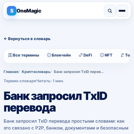
S
OneMagic
← Вернуться в словарь
Все термины
Блокчейн
DeFi
NFT
Тор
Главная
Криптословарь
Банк запросил TxID перевода
Термин словаря
Читать: 1 мин.
Банк запросил TxID
перевода
Банк запросил TxID перевода простыми словами: как
это связано с P2P, банком, документами и безопасным