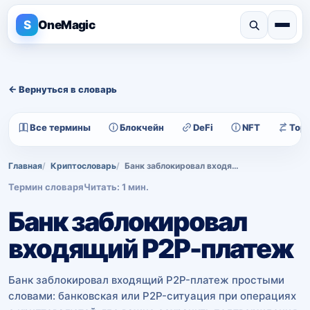
S
OneMagic
← Вернуться в словарь
Все термины
Блокчейн
DeFi
NFT
Тор
Главная
Криптословарь
Банк заблокировал входящий P2P-платеж
Термин словаря
Читать: 1 мин.
Банк заблокировал
входящий P2P-платеж
Банк заблокировал входящий P2P-платеж простыми
словами: банковская или P2P-ситуация при операциях