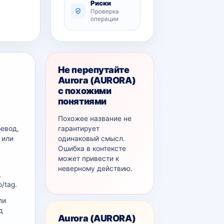
Риски
Проверка
операции
Не перепутайте
Aurora (AURORA)
с похожими
понятиями
Похожее название не
гарантирует
ревод,
одинаковый смысл.
 или
Ошибка в контексте
может привести к
неверному действию.
,
/tag.
ли
д
Aurora (AURORA)