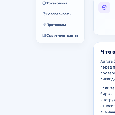
Токеномика
Безопасность
Протоколы
Смарт-контракты
Что 
Aurora 
перед 
проверь
ликвидн
Если т
биржи, 
инструк
относит
комисси