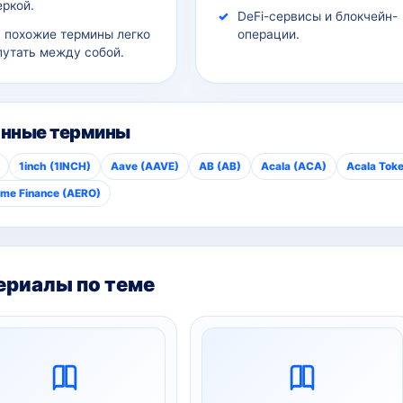
еркой.
DeFi-сервисы и блокчейн-
а похожие термины легко
операции.
путать между собой.
анные термины
1inch (1INCH)
Aave (AAVE)
AB (AB)
Acala (ACA)
Acala Tok
me Finance (AERO)
риалы по теме