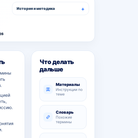
История и методика
26
ть
Что делать
дальше
рмины
ать
Материалы
.
Инструкции по
теме
ацией
еть,
иссию.
Словарь
Похожие
термины
онятия
и.