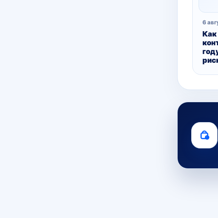
6 авг
Как
кон
году
рис