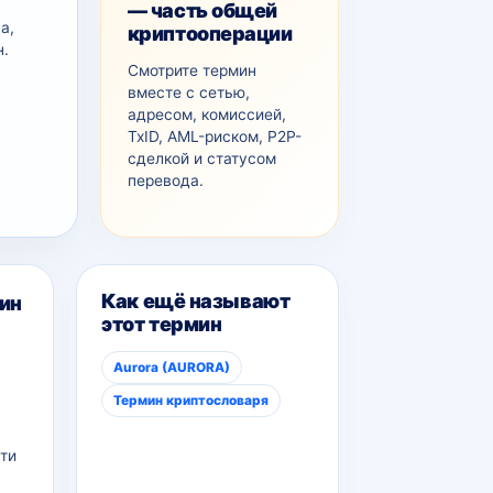
— часть общей
а,
криптооперации
н.
Смотрите термин
вместе с сетью,
адресом, комиссией,
TxID, AML-рискoм, P2P-
сделкой и статусом
перевода.
Как ещё называют
ин
этот термин
Aurora (AURORA)
Термин криптословаря
ти