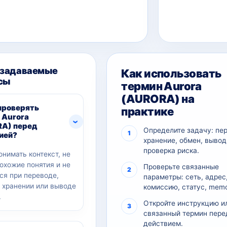
 задаваемые
Как использовать
сы
термин Aurora
(AURORA) на
проверять
практике
 Aurora
A) перед
Определите задачу: пе
ией?
хранение, обмен, вывод
проверка риска.
онимать контекст, не
похожие понятия и не
Проверьте связанные
ся при переводе,
параметры: сеть, адрес
, хранении или выводе
комиссию, статус, memo
.
Откройте инструкцию и
связанный термин пере
действием.