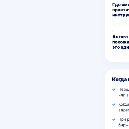
Где см
практи
инстру
Aurora
похожи
это одн
Дополн
Когда
Пере
или 
Когда
адрес
При 
бирж