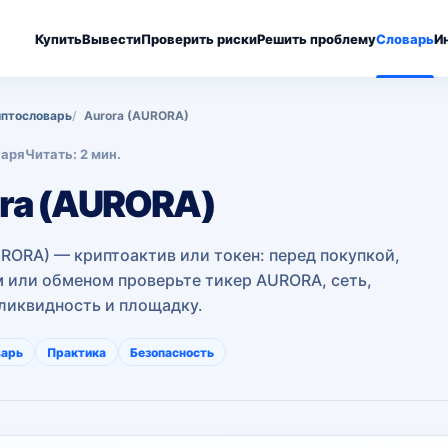
Купить
Вывести
Проверить риски
Решить проблему
Словарь
И
птословарь
Aurora (AURORA)
варя
Читать: 2 мин.
ra (AURORA)
URORA) — криптоактив или токен: перед покупкой,
 или обменом проверьте тикер AURORA, сеть,
 ликвидность и площадку.
варь
Практика
Безопасность