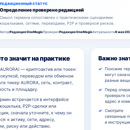
РЕДАКЦИОННЫЙ СТАТУС
Определение проверено редакцией
Смысл термина сопоставлен с практическими сценариями:
кошельками, сетями, переводами, P2P и проверкой рисков.
Автор
Редакция OneMagic
Проверил
Редакция OneMagic
Актуальность
9 мая 20
это значит на практике
Важно зна
Похожие те
(AURORA) — криптоактив или токен:
могут означ
покупкой, переводом или обменом
разные вещи
те тикер AURORA, сеть, контракт,
ость и площадку.
Перед опер
проверьте с
ермин встречается в интерфейсе
адрес и ком
кошелька, P2P-сделки или
Смотрите
ции, сначала уточните, к чему он
связанные п
ся: к активу, сети, адресу,
и инструкци
и, риску или действию.