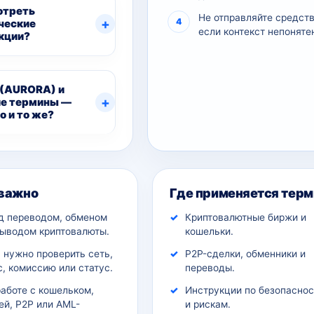
отреть
Не отправляйте средств
ческие
если контекст непоняте
кции?
 (AURORA) и
е термины —
о и то же?
ительный контекст
 важно
Где применяется терм
д переводом, обменом
Криптовалютные биржи и
выводом криптовалюты.
кошельки.
 нужно проверить сеть,
P2P-сделки, обменники и
, комиссию или статус.
переводы.
работе с кошельком,
Инструкции по безопаснос
ей, P2P или AML-
и рискам.