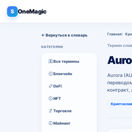
OneMagic
S
Главная
Кри
← Вернуться в словарь
Термин сло
КАТЕГОРИИ
Auro
Все термины
Блокчейн
Aurora (A
переводом
DeFi
контракт,
NFT
Криптосло
Торговля
Майнинг