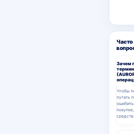
Часто
вопро
Зачем 
термин
(AUROR
операц
Чтобы п
путать 
ошибить
покупке
средств