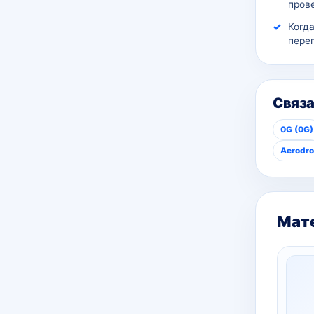
пров
Когд
пере
Связ
0G (0G)
Aerodro
Мате