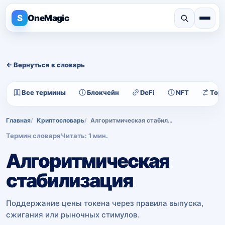
S
OneMagic
← Вернуться в словарь
Все термины
Блокчейн
DeFi
NFT
Тор
Главная
Криптословарь
Алгоритмическая стабилизация
Термин словаря
Читать: 1 мин.
Алгоритмическая
стабилизация
Поддержание цены токена через правила выпуска,
сжигания или рыночных стимулов.